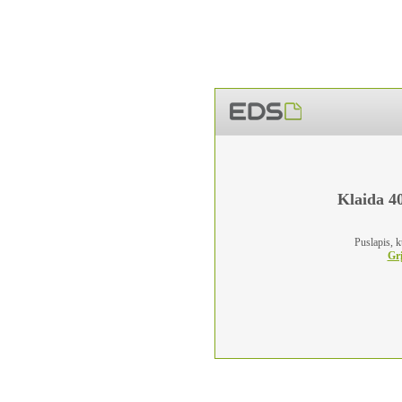
Klaida 40
Puslapis, k
Grį