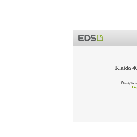
Klaida 40
Puslapis, k
Grį