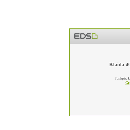
Klaida 40
Puslapis, k
Grį