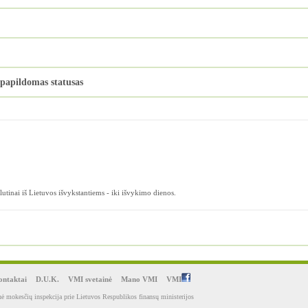
 papildomas statusas
lutinai iš Lietuvos išvykstantiems - iki išvykimo dienos.
ntaktai
D.U.K.
VMI svetainė
Mano VMI
VMI
ė mokesčių inspekcija prie Lietuvos Respublikos finansų ministerijos