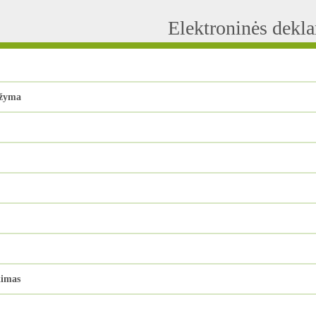
Elektroninės dekl
ažyma
kimas