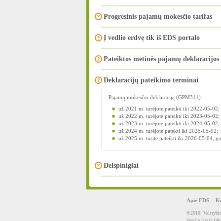
Progresinis pajamų mokesčio tarifas
Į vedlio erdvę tik iš EDS portalo
Pateiktos metinės pajamų deklaracijos
Deklaracijų pateikimo terminai
Pajamų mokesčio deklaraciją (GPM311):
už 2021 m. turėjote pateikti iki 2022-05-02;
už 2022 m. turėjote pateikti iki 2023-05-02;
už 2023 m. turėjote pateikti iki 2024-05-02;
už 2024 m. turėjote patekti iki 2025-05-02;
už 2025 m. turite pateikti iki 2026-05-04, ga
Delspinigiai
Apie EDS
Ko
©2010. Valstybin
Versija 3.0.0.146