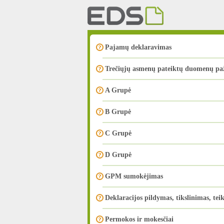
Pajamų deklaravimas
Trečiųjų asmenų pateiktų duomenų p
A Grupė
B Grupė
C Grupė
D Grupė
GPM sumokėjimas
Deklaracijos pildymas, tikslinimas, tei
Permokos ir mokesčiai