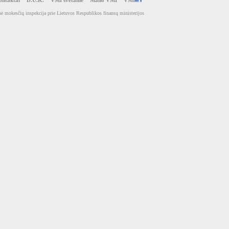
ntaktai
D.U.K.
VMI svetainė
Mano VMI
VMI
ė mokesčių inspekcija prie Lietuvos Respublikos finansų ministerijos