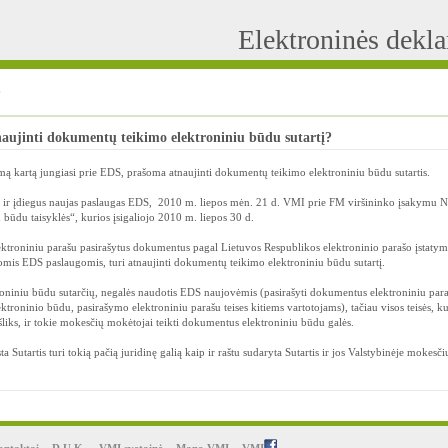
Elektroninės dekl
?
aujinti dokumentų teikimo elektroniniu būdu sutartį?
rmą kartą jungiasi prie EDS, prašoma atnaujinti dokumentų teikimo elektroniniu būdu sutartis.
nus ir įdiegus naujas paslaugas EDS, 2010 m. liepos mėn. 21 d. VMI prie FM viršininko įsakymu 
ūdu taisyklės“, kurios įsigaliojo 2010 m. liepos 30 d.
lektroniniu parašu pasirašytus dokumentus pagal Lietuvos Respublikos elektroninio parašo įstaty
jomis EDS paslaugomis, turi atnaujinti dokumentų teikimo elektroniniu būdu sutartį.
oniniu būdu sutarčių, negalės naudotis EDS naujovėmis (pasirašyti dokumentus elektroniniu para
troninio būdu, pasirašymo elektroniniu parašu teises kitiems vartotojams), tačiau visos teisės, ku
išliks, ir tokie mokesčių mokėtojai teikti dokumentus elektroniniu būdu galės.
Sutartis turi tokią pačią juridinę galią kaip ir raštu sudaryta Sutartis ir jos Valstybinėje mokesči