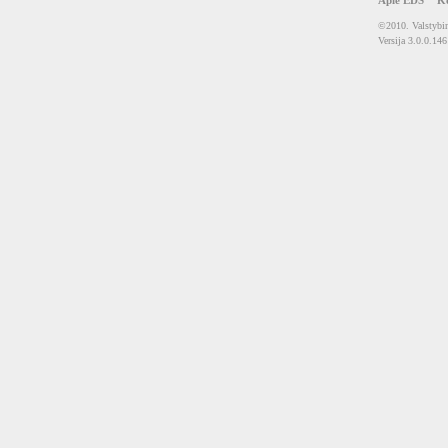
Apie EDS
Ko
©2010. Valstybin
Versija 3.0.0.146