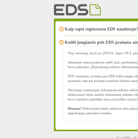
Kaip tapti registruotu EDS naudotoju
Kodėl jungiantis prie EDS prašoma atn
Visų vartotojų, kurie po 2010 m. liepos 30 d. pi
Atnaujinti sutartį prašoma todėl, kad, patobuli
buvo pakeistos „Dokumentų teikimo elektroniniu b
EDS vartotojai, norintys per EDS teikti saugiu e
nuostatas, taip pat norintys naudotis kitomis nau
Vartotojai, neatnaujinę dokumentų teikimo elektr
elektroniniu būdu suteikti dokumentų teikimo elek
buvo suteiktos pasirašius seno pavyzdžio sutartį 
Dėmesio!
Elektroniniu būdu sudaryta arba pakeista 
inspekcijoje pasirašyti nereikia.