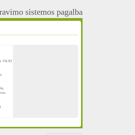
aravimo sistemos pagalba
Nr. VA-83
mo
šu,
rios
ų