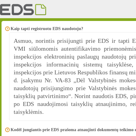
Kaip tapti registruotu EDS naudotoju?
Asmuo, norintis prisijungti prie EDS ir tapti E
VMI siūlomomis autentifikavimo priemonėmis
inspekcijos elektroninių paslaugų naudotojų pr
inspekcijos informacinių sistemų taisyklėse,
inspekcijos prie Lietuvos Respublikos finansų mi
d. įsakymu Nr. VA-83 „Dėl Valstybinės mokesči
naudotojų prisijungimo prie Valstybinės mokes
taisyklių patvirtinimo“. Norint naudotis EDS, 
po EDS naudojimosi taisyklių atnaujinimo, re
taisyklėmis.
Kodėl jungiantis prie EDS prašoma atnaujinti dokumentų teikimo e