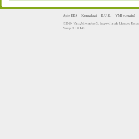
Apie EDS
Kontaktai
D.U.K.
VMI svetainė
©2010. Valstybinė mokesčių inspekcija prie Lietuvos Respub
Versija 3.0.0.146