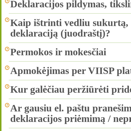
Deklaracijos pildymas, tiksl
Kaip ištrinti vedliu sukurtą
deklaraciją (juodraštį)?
Permokos ir mokesčiai
Apmokėjimas per VIISP pla
Kur galėčiau peržiūrėti pri
Ar gausiu el. paštu praneš
deklaracijos priėmimą / ne