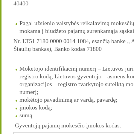
40400
Pagal užsienio valstybės reikalavimą mokesč
mokama į biudžeto pajamų surenkamąją sąskai
Nr. LT51 7180 0000 0014 1084, esančią banke „ 
Šiaulių bankas), Banko kodas 71800
Mokėtojo identifikacinį numerį – Lietuvos jur
registro kodą, Lietuvos gyventojo –
asmens ko
organizacijos – registro tvarkytojo suteiktą m
numerį;
mokėtojo pavadinimą ar vardą, pavardę;
įmokos kodą;
sumą.
Gyventojų pajamų mokesčio įmokos kodas: