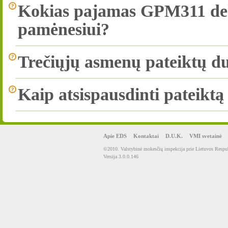
Kokias pajamas GPM311 dekl
pamėnesiui?
Trečiųjų asmenų pateiktų 
Kaip atsispausdinti pateikt
Apie EDS
Kontaktai
D.U.K.
VMI svetainė
©2010. Valstybinė mokesčių inspekcija prie Lietuvos Respub
Versija 3.0.0.146