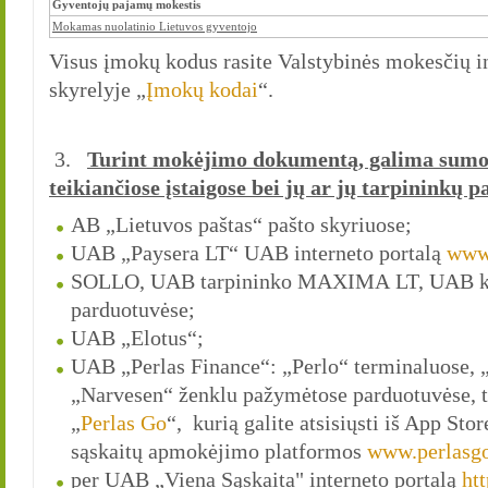
Gyventojų pajamų mokestis
Mokamas nuolatinio Lietuvos gyventojo
Visus įmokų kodus rasite Valstybinės mokesčių in
skyrelyje „
Įmokų kodai
“.
3.
Turint mokėjimo dokumentą, galima sumo
teikiančiose įstaigose bei jų ar jų tarpininkų p
AB „Lietuvos paštas“ pašto skyriuose;
UAB „Paysera LT“ UAB interneto portalą
www.
SOLLO, UAB tarpininko MAXIMA LT, UAB ka
parduotuvėse;
UAB „Elotus“;
UAB „Perlas Finance“: „Perlo“ terminaluose, 
„Narvesen“ ženklu pažymėtose parduotuvėse, t
„
Perlas Go
“, kurią galite atsisiųsti iš App Sto
sąskaitų apmokėjimo platformos
www.perlasgo
per UAB „Viena Sąskaita" interneto portalą
htt