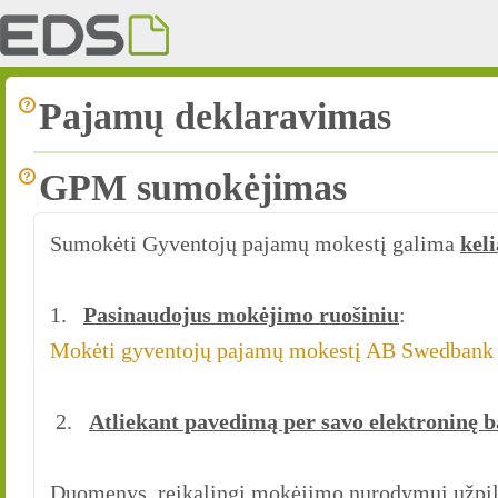
Pajamų deklaravimas
GPM sumokėjimas
Sumokėti Gyventojų pajamų mokestį galima
keli
1.
Pasinaudojus mokėjimo ruošiniu
:
Mokėti gyventojų pajamų mokestį AB Swedbank
2.
Atliekant pavedimą per savo elektroninę 
Duomenys, reikalingi mokėjimo nurodymui užpil