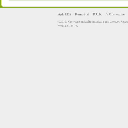
Apie EDS
Kontaktai
D.U.K.
VMI svetainė
©2010. Valstybinė mokesčių inspekcija prie Lietuvos Respub
Versija 3.0.0.146