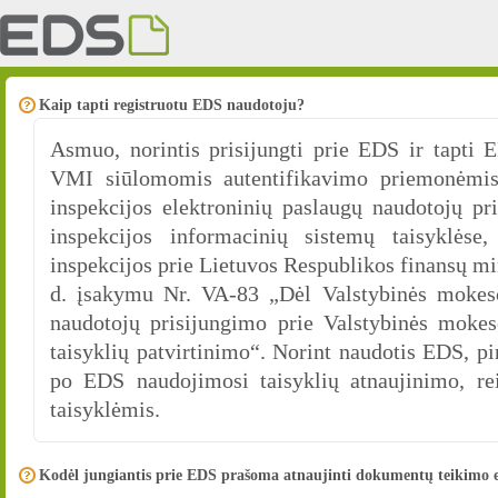
Kaip tapti registruotu EDS naudotoju?
Asmuo, norintis prisijungti prie EDS ir tapti E
VMI siūlomomis autentifikavimo priemonėmis
inspekcijos elektroninių paslaugų naudotojų pr
inspekcijos informacinių sistemų taisyklėse,
inspekcijos prie Lietuvos Respublikos finansų mi
d. įsakymu Nr. VA-83 „Dėl Valstybinės mokesči
naudotojų prisijungimo prie Valstybinės mokes
taisyklių patvirtinimo“. Norint naudotis EDS, 
po EDS naudojimosi taisyklių atnaujinimo, re
taisyklėmis.
Kodėl jungiantis prie EDS prašoma atnaujinti dokumentų teikimo e