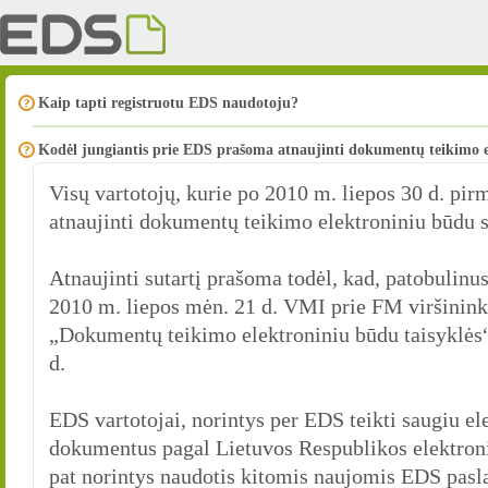
Kaip tapti registruotu EDS naudotoju?
Kodėl jungiantis prie EDS prašoma atnaujinti dokumentų teikimo e
Visų vartotojų, kurie po 2010 m. liepos 30 d. pir
atnaujinti dokumentų teikimo elektroniniu būdu s
Atnaujinti sutartį prašoma todėl, kad, patobulinu
2010 m. liepos mėn. 21 d. VMI prie FM viršinin
„Dokumentų teikimo elektroniniu būdu taisyklės“,
d.
EDS vartotojai, norintys per EDS teikti saugiu el
dokumentus pagal Lietuvos Respublikos elektroni
pat norintys naudotis kitomis naujomis EDS pasl