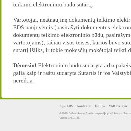
teikimo elektroniniu būdu sutartį.
Vartotojai, neatnaujinę dokumentų teikimo elektr
EDS naujovėmis (pasirašyti dokumentus elektronin
dokumentų teikimo elektroninio būdu, pasirašymo
vartotojams), tačiau visos teisės, kurios buvo su
sutartį išliks, ir tokie mokesčių mokėtojai teikt
Dėmesio!
Elektroniniu būdu sudaryta arba pakeista
galią kaip ir raštu sudaryta Sutartis ir jos Valsty
nereikia.
Apie EDS
Kontaktai
D.U.K.
VMI svetainė
©2010. Valstybinė mokesčių inspekcija prie Lietuvos Respub
Versija 3.0.0.146