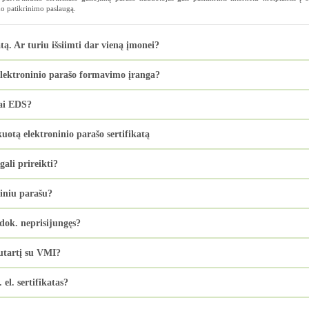
mo patikrinimo paslaugą.
tą. Ar turiu išsiimti dar vieną įmonei?
 elektroninio parašo formavimo įranga?
ai EDS?
kuotą elektroninio parašo sertifikatą
ali prireikti?
niniu parašu?
 dok. neprisijungęs?
sutartį su VMI?
l. sertifikatas?