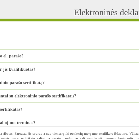
Elektroninės dekl
o el. parašo?
r jis kvalifikuotas?
ninio parašo sertifikatą?
ai su elektroninio parašo sertifikatais?
ertifikatas?
galiojimo terminas?
ra ribotas. Paprastai jis svyruoja nuo vienerių iki penkerių metų nuo sertifikato išdavimo. Vėliau 
patvirtinusio sertifikato galiojimą parašo naudotojas gali pasitikrinti internetu kreipiantis į se