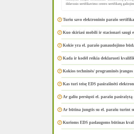
išdavusio sertifikavimo centro sertifikatų galioji
Turiu savo elektroninio parašo sertifika
Kuo skiriasi mobili ir stacionari saugi
Kokie yra el. parašo panaudojimo būd
Kada ir kodėl reikia deklaruoti kvalifi
Kokios techninės/ programinės įrangos g
Kas turi teisę EDS pasirašinėti elektro
Ar galiu persiųsti el. parašu pasirašytą
Ar būtina jungtis su el. parašu turint 
Kurioms EDS paslaugoms būtinas kval. e