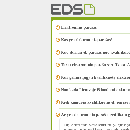
Elektroninis parašas
Kas yra elektroninis parašas?
Kuo skiriasi el. parašas nuo kvalifikuot
Turiu elektroninio parašo sertifikatą. A
Kur galima įsigyti kvalifikuotą elektro
Nuo kada Lietuvoje išduodami dokument
Kiek kainuoja kvalifikuotas el. parašo s
Ar yra elektroninio parašo sertifikato 
Taip, elektroninio parašo sertifikato galiojimas y
sudarytas naujas sertifikatas. Elektroninį parašą 