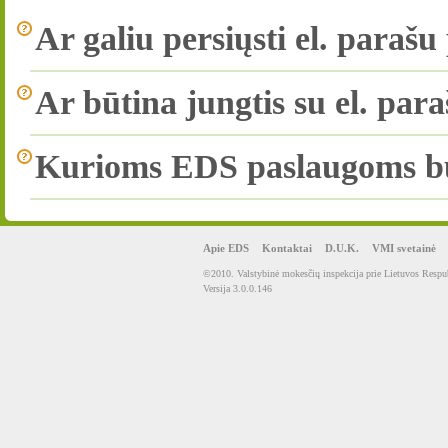
Ar galiu persiųsti el. parašu
Ar būtina jungtis su el. par
Kurioms EDS paslaugoms būti
Apie EDS
Kontaktai
D.U.K.
VMI svetainė
©2010. Valstybinė mokesčių inspekcija prie Lietuvos Respub
Versija 3.0.0.146