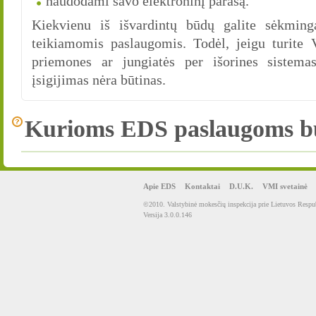
naudodami savo elektroninį parašą.
Kiekvienu iš išvardintų būdų galite sėkming
teikiamomis paslaugomis. Todėl, jeigu turite
priemones ar jungiatės per išorines sistemas
įsigijimas nėra būtinas.
Kurioms EDS paslaugoms būti
Apie EDS
Kontaktai
D.U.K.
VMI svetainė
©2010. Valstybinė mokesčių inspekcija prie Lietuvos Respub
Versija 3.0.0.146