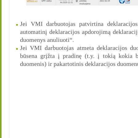
Jei VMI darbuotojas patvirtina deklaracijo
automatinį deklaracijos apdorojimą deklaraci
duomenys anuliuoti“.
Jei VMI darbuotojas atmeta deklaracijos duo
būsena grįžta į pradinę (t.y. į tokią kokia 
duomenis) ir pakartotinis deklaracijos duomen