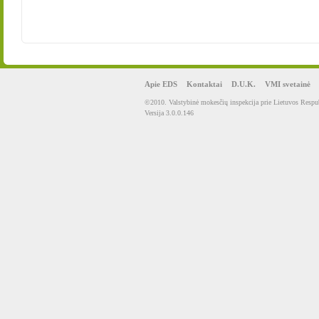
Apie EDS
Kontaktai
D.U.K.
VMI svetainė
©2010. Valstybinė mokesčių inspekcija prie Lietuvos Respub
Versija 3.0.0.146