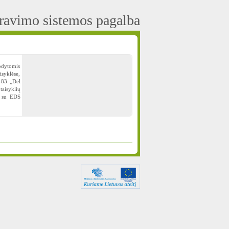
aravimo sistemos pagalba
odytomis
isyklėse,
A-83 „Dėl
taisyklių
i su EDS