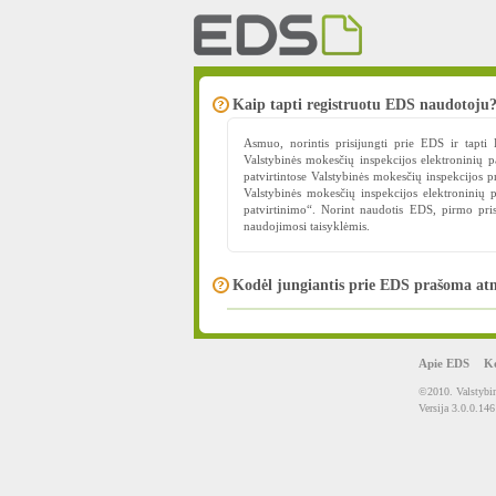
Kaip tapti registruotu EDS naudotoju
Asmuo, norintis prisijungti prie EDS ir tapt
Valstybinės mokesčių inspekcijos elektroninių p
patvirtintose Valstybinės mokesčių inspekcijos 
Valstybinės mokesčių inspekcijos elektroninių 
patvirtinimo“. Norint naudotis EDS, pirmo pr
naudojimosi taisyklėmis.
Kodėl jungiantis prie EDS prašoma atn
Apie EDS
Ko
©2010. Valstybin
Versija 3.0.0.146