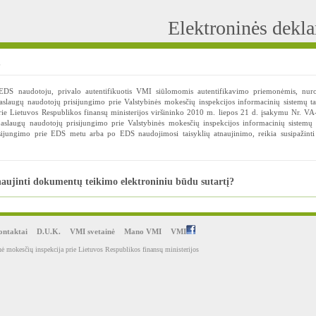
Elektroninės dekl
?
i EDS naudotoju, privalo autentifikuotis VMI siūlomomis autentifikavimo priemonėmis, nur
aslaugų naudotojų prisijungimo prie Valstybinės mokesčių inspekcijos informacinių sistemų ta
prie Lietuvos Respublikos finansų ministerijos viršininko 2010 m. liepos 21 d. įsakymu Nr. V
paslaugų naudotojų prisijungimo prie Valstybinės mokesčių inspekcijos informacinių sistemų 
isijungimo prie EDS metu arba po EDS naudojimosi taisyklių atnaujinimo, reikia susipažint
aujinti dokumentų teikimo elektroniniu būdu sutartį?
ntaktai
D.U.K.
VMI svetainė
Mano VMI
VMI
ė mokesčių inspekcija prie Lietuvos Respublikos finansų ministerijos