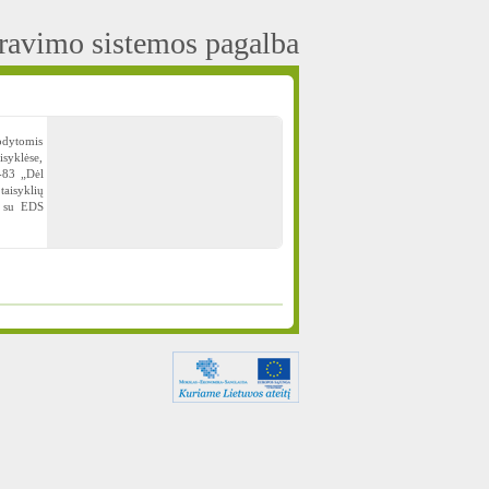
aravimo sistemos pagalba
odytomis
isyklėse,
A-83 „Dėl
taisyklių
i su EDS