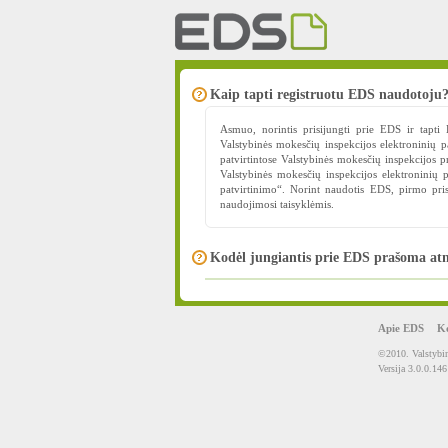
Kaip tapti registruotu EDS naudotoju
Asmuo, norintis prisijungti prie EDS ir tapt
Valstybinės mokesčių inspekcijos elektroninių p
patvirtintose Valstybinės mokesčių inspekcijos 
Valstybinės mokesčių inspekcijos elektroninių 
patvirtinimo“. Norint naudotis EDS, pirmo pr
naudojimosi taisyklėmis.
Kodėl jungiantis prie EDS prašoma atn
Apie EDS
Ko
©2010. Valstybin
Versija 3.0.0.146