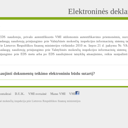
Elektroninės dekl
?
i EDS naudotoju, privalo autentifikuotis VMI siūlomomis autentifikavimo priemonėmis, nur
aslaugų naudotojų prisijungimo prie Valstybinės mokesčių inspekcijos informacinių sistemų ta
prie Lietuvos Respublikos finansų ministerijos viršininko 2010 m. liepos 21 d. įsakymu Nr. V
paslaugų naudotojų prisijungimo prie Valstybinės mokesčių inspekcijos informacinių sistemų 
isijungimo prie EDS metu arba po EDS naudojimosi taisyklių atnaujinimo, reikia susipažint
aujinti dokumentų teikimo elektroniniu būdu sutartį?
ntaktai
D.U.K.
VMI svetainė
Mano VMI
VMI
ė mokesčių inspekcija prie Lietuvos Respublikos finansų ministerijos