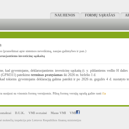
NAUJIENOS
FORMŲ SĄRAŠAS
A
a
s (pranešimai apie sistemos neveikimą, naujas galimybes ir pan.)
ruojantiems investicinę sąskaitą
e, kad gyventojams, deklaruojantiems investicinę sąskaitą (t. y. pildantiems vedlio H dal
os (GPM311) pateikimo
terminas pratęsiamas
iki 2026 m. birželio 1 d.
, kad tokiems gyventojams deklaraciją galima pateikti ir po 2026 m. gegužės 4 d. nustatyto t
ra susijusi su visomis formų versijomis. Pilną formų versijų sąrašą galite rasti
čia
ntaktai
D.U.K.
VMI svetainė
Mano VMI
VMI
ė mokesčių inspekcija prie Lietuvos Respublikos finansų ministerijos