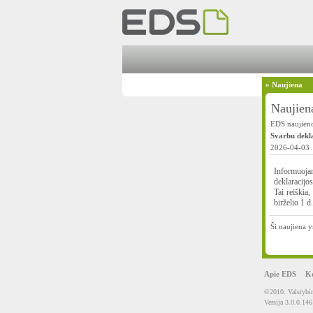
»
Naujiena
Naujien
EDS naujieno
Svarbu dekla
2026-04-03
Informuojam
deklaracij
Tai reiškia
birželio 1 d.
Ši naujiena y
Apie EDS
Ko
©2010. Valstybin
Versija 3.0.0.146