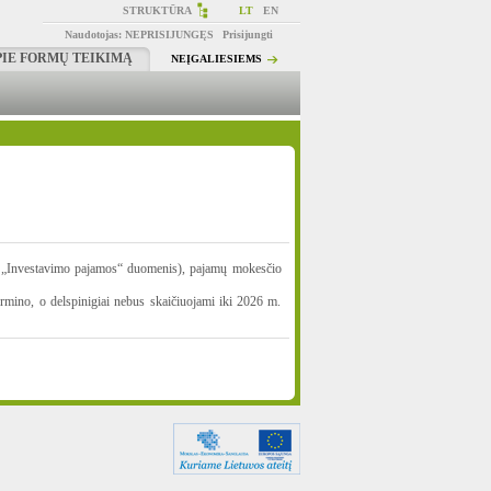
STRUKTŪRA
LT
EN
Naudotojas:
NEPRISIJUNGĘS
Prisijungti
PIE FORMŲ TEIKIMĄ
NEĮGALIESIEMS
ies „Investavimo pajamos“ duomenis), pajamų mokesčio
ermino, o delspinigiai nebus skaičiuojami iki 2026 m.