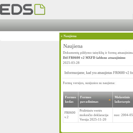
»
Naujiena
Naujiena
Dokumentų pildymo taisyklių ir formų atnaujinim
Dėl FR0600 v2 MXFD šablono atnaujinimo
2025-03-28
Informuojame, kad yra atnaujintas FR0600 v2 fo
Formų versijos, susijusios su naujiena:
Formos
Formos
Mokestinis
kodas
pavadinimas
laikotarpis
Pridėtinės vertės
FR0600
mokesčio deklaracija
nuo: 2004-05
v.2
Versija 2025-11-20