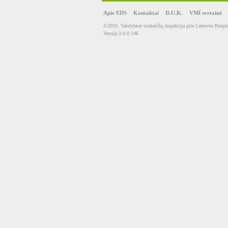
Apie EDS
Kontaktai
D.U.K.
VMI svetainė
©2010. Valstybinė mokesčių inspekcija prie Lietuvos Respub
Versija 3.0.0.146