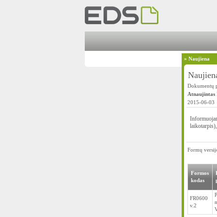
»
Naujiena
Naujien
Dokumentų pi
Atnaujintas
2015-06-03
Informuoja
laikotarpis
Formų versijo
Formos
kodas
P
FR0600
m
v.2
V