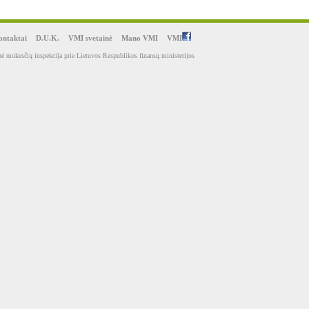
ntaktai
D.U.K.
VMI svetainė
Mano VMI
VMI
ė mokesčių inspekcija prie Lietuvos Respublikos finansų ministerijos