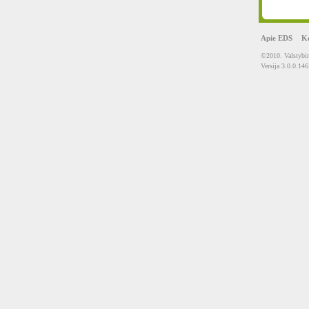
Apie EDS
Ko
©2010. Valstybin
Versija 3.0.0.146