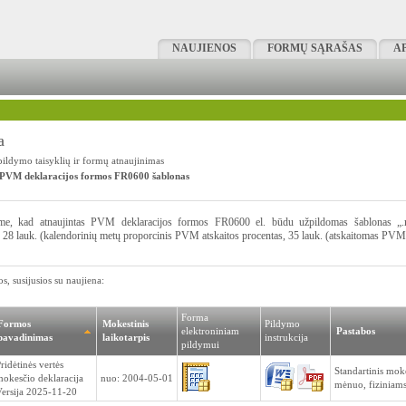
NAUJIENOS
FORMŲ SĄRAŠAS
A
a
ldymo taisyklių ir formų atnaujinimas
 PVM deklaracijos formos FR0600 šablonas
me, kad atnaujintas PVM deklaracijos formos FR0600 el. būdu užpildomas šablonas „.mxf
), 28 lauk. (kalendorinių metų proporcinis PVM atskaitos procentas, 35 lauk. (atskaitomas PVM
s, susijusios su naujiena:
Forma
Formos
Mokestinis
Pildymo
elektroniniam
Pastabos
pavadinimas
laikotarpis
instrukcija
pildymui
ridėtinės vertės
Standartinis moke
okesčio deklaracija
nuo: 2004-05-01
mėnuo, fiziniams
ersija 2025-11-20