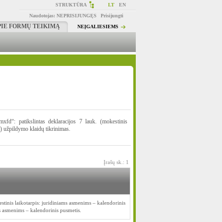
STRUKTŪRA
LT
EN
Naudotojas:
NEPRISIJUNGĘS
Prisijungti
PIE FORMŲ TEIKIMĄ
NEĮGALIESIEMS
d“: patikslintas deklaracijos 7 lauk. (mokestinis
) užpildymo klaidų tikrinimas.
Įrašų sk.: 1
stinis laikotarpis: juridiniams asmenims – kalendorinis
 asmenims – kalendorinis pusmetis.