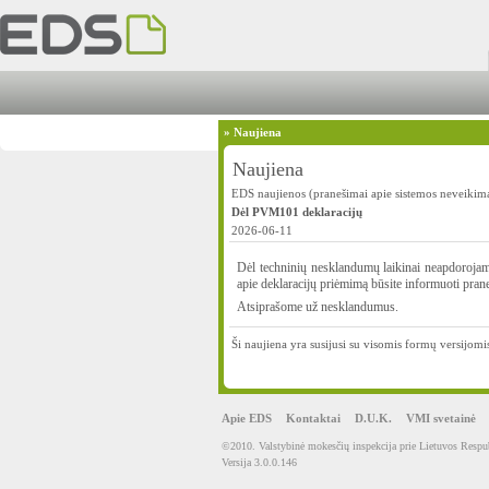
»
Naujiena
Naujiena
EDS naujienos (pranešimai apie sistemos neveikimą
Dėl PVM101 deklaracijų
2026-06-11
Dėl techninių nesklandumų laikinai neapdoroja
apie deklaracijų priėmimą būsite informuoti pra
Atsiprašome už nesklandumus.
Ši naujiena yra susijusi su visomis formų versijomis
Apie EDS
Kontaktai
D.U.K.
VMI svetainė
©2010. Valstybinė mokesčių inspekcija prie Lietuvos Respub
Versija 3.0.0.146