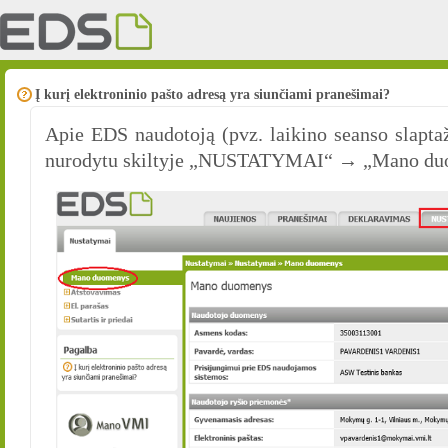
Į kurį elektroninio pašto adresą yra siunčiami pranešimai?
Apie EDS naudotoją (pvz. laikino seanso slapta
nurodytu skiltyje „NUSTATYMAI“ → „Mano du