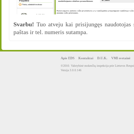
Svarbu!
Tuo atveju kai prisijungęs naudotojas
paštas ir tel. numeris sutampa.
Apie EDS
Kontaktai
D.U.K.
VMI svetainė
©2010. Valstybinė mokesčių inspekcija prie Lietuvos Respub
Versija 3.0.0.146