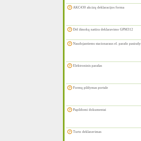
AKC430 akcizų deklaracijos forma
Dėl išmokų natūra deklaravimo GPM312
Naudojantiems stacionaraus el. parašo pasiraš
Elektroninis parašas
Formų pildymas portale
Papildomi dokumentai
Turto deklaravimas