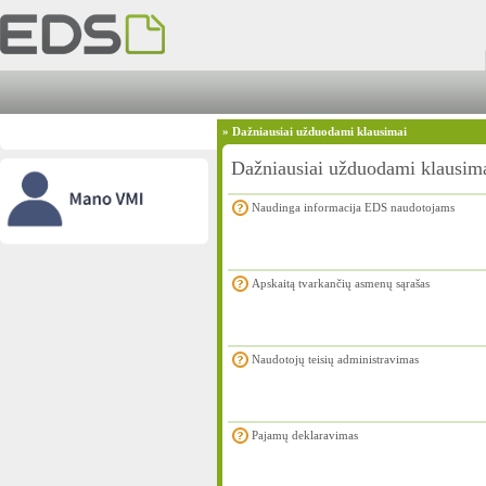
»
Dažniausiai užduodami klausimai
Dažniausiai užduodami klausim
Naudinga informacija EDS naudotojams
Apskaitą tvarkančių asmenų sąrašas
Naudotojų teisių administravimas
Pajamų deklaravimas