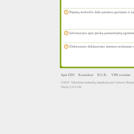
Pajamų mokesčio dalis paramos gavėjams ir (a
Informacijos apie įmokų panaudojimą (gretin
Elektroninio deklaravimo sistemos techniniai 
Apie EDS
Kontaktai
D.U.K.
VMI svetainė
©2010. Valstybinė mokesčių inspekcija prie Lietuvos Respub
Versija 3.0.0.146