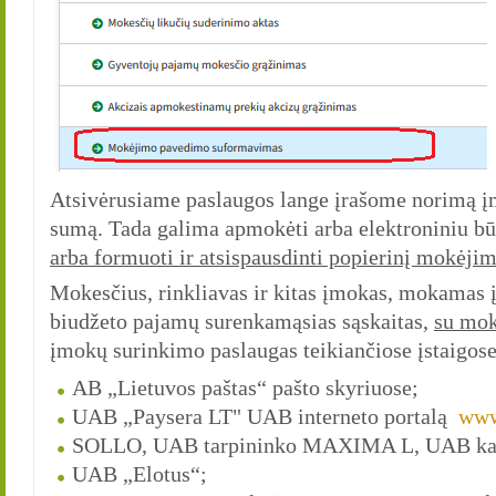
Atsivėrusiame paslaugos lange įrašome norimą į
sumą. Tada galima apmokėti arba elektroniniu bū
arba formuoti ir atsispausdinti popierinį mokėj
Mokesčius, rinkliavas ir kitas įmokas, mokamas 
biudžeto pajamų surenkamąsias sąskaitas,
su mo
įmokų surinkimo paslaugas teikiančiose įstaigose 
AB „Lietuvos paštas“ pašto skyriuose;
UAB „Paysera LT" UAB interneto portalą
www
SOLLO, UAB tarpininko MAXIMA L, UAB kas
UAB „Elotus“;