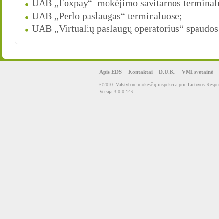
UAB „Foxpay“ mokėjimo savitarnos termina
UAB „Perlo paslaugas“ terminaluose;
UAB „Virtualių paslaugų operatorius“ spaudos
Apie EDS
Kontaktai
D.U.K.
VMI svetainė
©2010. Valstybinė mokesčių inspekcija prie Lietuvos Respub
Versija 3.0.0.146