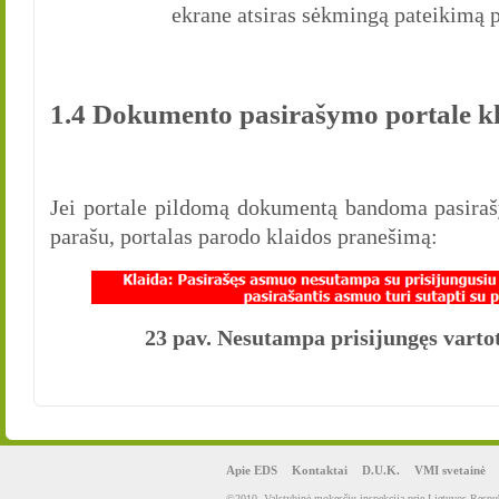
ekrane atsiras sėkmingą pateikimą p
1.4 Dokumento pasirašymo portale k
Jei portale pildomą dokumentą bandoma pasirašyt
parašu, portalas parodo klaidos pranešimą:
23 pav. Nesutampa prisijungęs vartot
Apie EDS
Kontaktai
D.U.K.
VMI svetainė
©2010. Valstybinė mokesčių inspekcija prie Lietuvos Respub