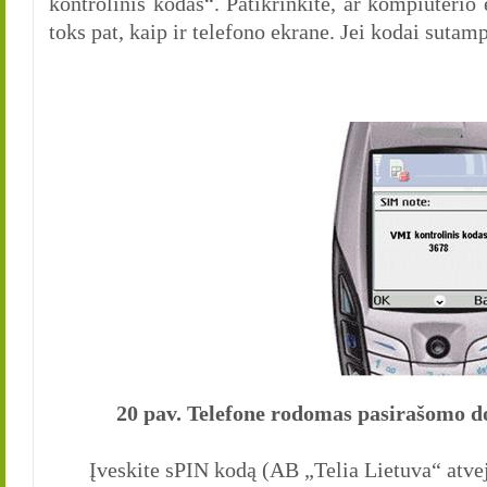
kontrolinis kodas“. Patikrinkite, ar kompiuteri
toks pat, kaip ir telefono ekrane. Jei kodai sut
20 pav. Telefone rodomas pasirašomo d
Įveskite sPIN kodą (AB „Telia Lietuva“ at