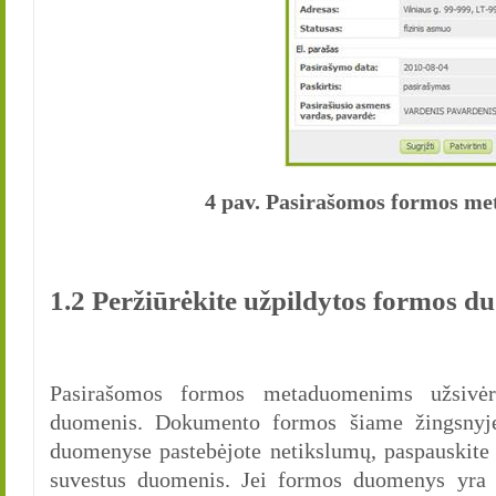
4 pav. Pasirašomos formos m
1.2 Peržiūrėkite užpildytos formos d
Pasirašomos formos metaduomenims užsivėru
duomenis. Dokumento formos šiame žingsnyje
duomenyse pastebėjote netikslumų, paspauskite
suvestus duomenis. Jei formos duomenys yra t