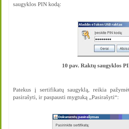
saugyklos PIN kodą:
10 pav. Raktų saugyklos P
Patekus į sertifikatų saugyklą, reikia pažymėt
pasirašyti, ir paspausti mygtuką „Pasirašyti“: