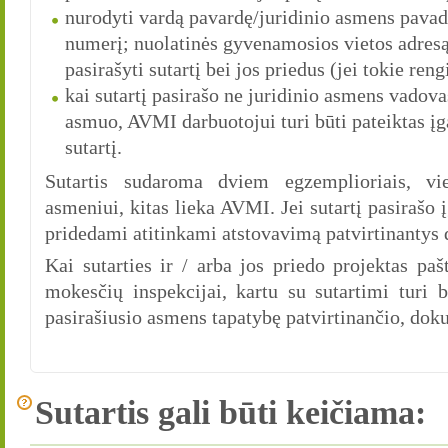
nurodyti vardą pavardę/juridinio asmens pavad
numerį; nuolatinės gyvenamosios vietos adresą
pasirašyti sutartį bei jos priedus (jei tokie re
kai sutartį pasirašo ne juridinio asmens vadova
asmuo, AVMI darbuotojui turi būti pateiktas įg
sutartį.
Sutartis sudaroma dviem egzemplioriais, vie
asmeniui, kitas lieka AVMI. Jei sutartį pasirašo į
pridedami atitinkami atstovavimą patvirtinantys 
Kai sutarties ir / arba jos priedo projektas paš
mokesčių inspekcijai, kartu su sutartimi turi b
pasirašiusio asmens tapatybę patvirtinančio, dok
Sutartis gali būti keičiama: