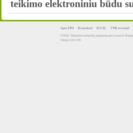
teikimo elektroniniu būdu su
Apie EDS
Kontaktai
D.U.K.
VMI svetainė
©2010. Valstybinė mokesčių inspekcija prie Lietuvos Respub
Versija 3.0.0.146