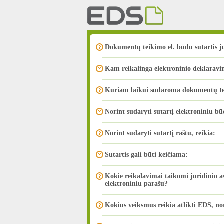
Dokumentų teikimo el. būdu sutartis 
Kam reikalinga elektroninio deklaravi
Kuriam laikui sudaroma dokumentų tei
Norint sudaryti sutartį elektroniniu bū
Norint sudaryti sutartį raštu, reikia:
Sutartis gali būti keičiama:
Kokie reikalavimai taikomi juridinio 
elektroniniu parašu?
Kokius veiksmus reikia atlikti EDS, nor