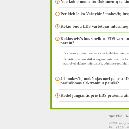
Nuo kokio momento Dokumentų teikimo e
Per kiek laiko Valstybinė mokesčių ins
Kokiu būdu EDS vartotojas informuojam
Kokios teisės bus suteiktos EDS vartot
parašu?
Pasirašius juridinio asmens sutartį elektroniniu pa
Patvirtinus automatiškai sugeneruotą sutartį arba 
pasirašyti elektroniniu parašu, administruoti kitų 
Jei mokesčių mokėtojas nori pakeisti D
pasirašomas elektroniniu parašu?
Kodėl jungiantis prie EDS prašoma atn
Apie EDS
Ko
©2010. Valstybin
Versija 3.0.0.146