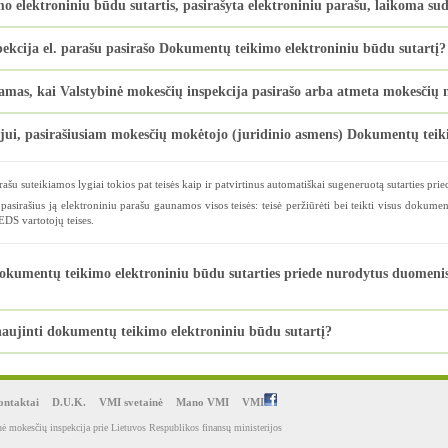
lektroniniu būdu sutartis, pasirašyta elektroniniu parašu, laikoma su
pekcija el. parašu pasirašo Dokumentų teikimo elektroniniu būdu sutartį?
as, kai Valstybinė mokesčių inspekcija pasirašo arba atmeta mokesčių m
ojui, pasirašiusiam mokesčių mokėtojo (juridinio asmens) Dokumentų teik
rašu suteikiamos lygiai tokios pat teisės kaip ir patvirtinus automatiškai sugeneruotą sutarties pri
pasirašius ją elektroniniu parašu gaunamos visos teisės: teisė peržiūrėti bei teikti visus dokumen
EDS vartotojų teises.
okumentų teikimo elektroniniu būdu sutarties priede nurodytus duomenis, 
aujinti dokumentų teikimo elektroniniu būdu sutartį?
ntaktai
D.U.K.
VMI svetainė
Mano VMI
VMI
ė mokesčių inspekcija prie Lietuvos Respublikos finansų ministerijos