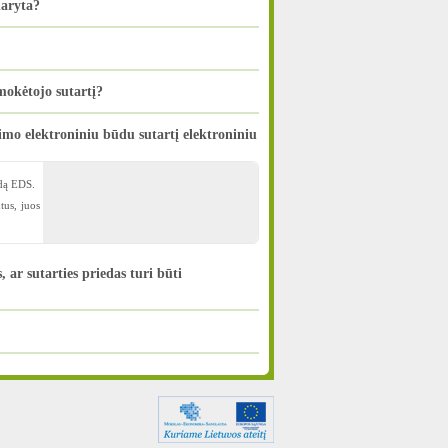
daryta?
okėtojo sutartį?
imo elektroniniu būdu sutartį elektroniniu
edą EDS.
tus, juos
ar sutarties priedas turi būti