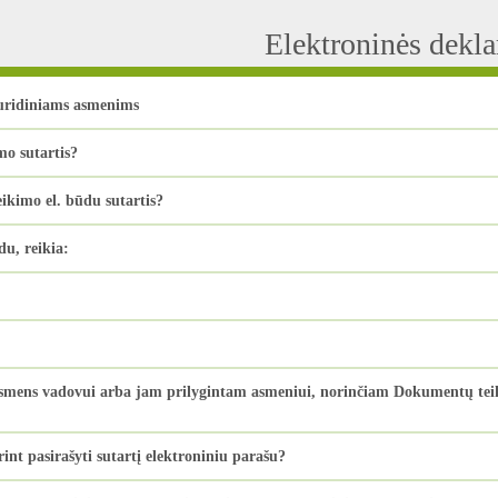
Elektroninės dekl
juridiniams asmenims
mo sutartis?
kimo el. būdu sutartis?
du, reikia:
asmens vadovui arba jam prilygintam asmeniui, norinčiam Dokumentų teiki
int pasirašyti sutartį elektroniniu parašu?