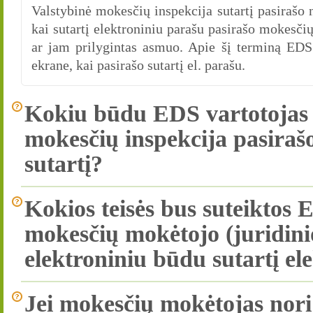
Valstybinė mokesčių inspekcija sutartį pasirašo 
kai sutartį elektroniniu parašu pasirašo mokesč
ar jam prilygintas asmuo. Apie šį terminą EDS
ekrane, kai pasirašo sutartį el. parašu.
Kokiu būdu EDS vartotojas 
mokesčių inspekcija pasira
sutartį?
Kokios teisės bus suteiktos 
mokesčių mokėtojo (juridin
elektroniniu būdu sutartį el
Jei mokesčių mokėtojas nor