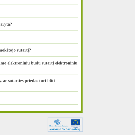
daryta?
okėtojo sutartį?
imo elektroniniu būdu sutartį elektroniniu
ar sutarties priedas turi būti