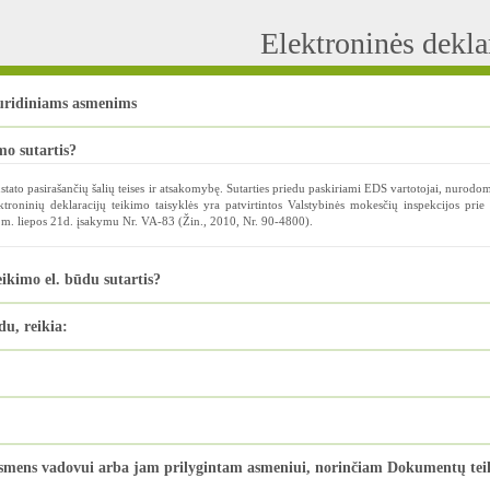
Elektroninės dekl
juridiniams asmenims
mo sutartis?
tato pasirašančių šalių teises ir atsakomybę. Sutarties priedu paskiriami EDS vartotojai, nurodo
ektroninių deklaracijų teikimo taisyklės yra patvirtintos Valstybinės mokesčių inspekcijos prie
 m. liepos 21d. įsakymu Nr. VA-83 (Žin., 2010, Nr. 90-4800).
kimo el. būdu sutartis?
du, reikia:
asmens vadovui arba jam prilygintam asmeniui, norinčiam Dokumentų teiki