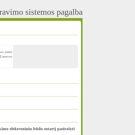
aravimo sistemos pagalba
mos jiems
 Lietuvos
mo elektroniniu būdu sutartį pasirašyti