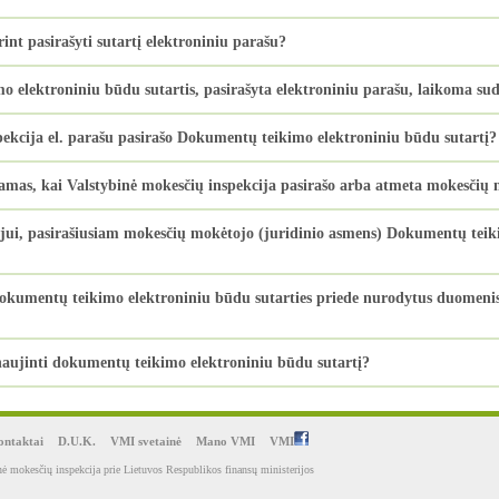
int pasirašyti sutartį elektroniniu parašu?
lektroniniu būdu sutartis, pasirašyta elektroniniu parašu, laikoma su
pekcija el. parašu pasirašo Dokumentų teikimo elektroniniu būdu sutartį?
as, kai Valstybinė mokesčių inspekcija pasirašo arba atmeta mokesčių m
ojui, pasirašiusiam mokesčių mokėtojo (juridinio asmens) Dokumentų teik
okumentų teikimo elektroniniu būdu sutarties priede nurodytus duomenis, 
aujinti dokumentų teikimo elektroniniu būdu sutartį?
ntaktai
D.U.K.
VMI svetainė
Mano VMI
VMI
ė mokesčių inspekcija prie Lietuvos Respublikos finansų ministerijos