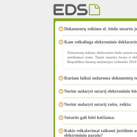
Dokumentų teikimo el. būdu sutartis 
Kam reikalinga elektroninio deklaravi
Dokumentų teikimo elektroniniu būdu sutartis nus
suteikiamos teisės. Tipinė sutarties forma ir el
Respublikos finansų ministerijos viršininko 2010
Kuriam laikui sudaroma dokumentų tei
Norint sudaryti sutartį elektroniniu bū
Norint sudaryti sutartį raštu, reikia:
Sutartis gali būti keičiama:
Kokie reikalavimai taikomi juridinio 
elektroniniu parašu?