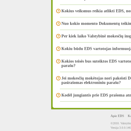
Kokius veiksmus reikia atlikti EDS, nor
Nuo kokio momento Dokumentų teikimo e
Per kiek laiko Valstybinė mokesčių ins
Kokiu būdu EDS vartotojas informuojam
Kokios teisės bus suteiktos EDS vartot
parašu?
Jei mokesčių mokėtojas nori pakeisti D
pasirašomas elektroniniu parašu?
Kodėl jungiantis prie EDS prašoma atn
Apie EDS
Ko
©2010. Valstybin
Versija 3.0.0.146