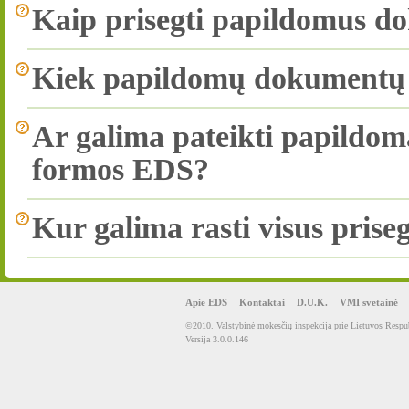
Kaip prisegti papildomus d
Kiek papildomų dokumentų g
Ar galima pateikti papildom
formos EDS?
Kur galima rasti visus pri
Apie EDS
Kontaktai
D.U.K.
VMI svetainė
©2010. Valstybinė mokesčių inspekcija prie Lietuvos Respub
Versija 3.0.0.146