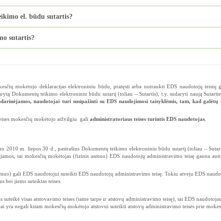
kimo el. būdu sutartis?
mo sutartis?
esčių mokėtojo deklaracijas elektroniniu būdu, pratęsti arba nutraukti EDS naudotojų teisių 
ytą Dokumentų teikimo elektroniniu būdu sutartį (toliau – Sutartis), t.y. sudaryti naują Sutartie
arinėjamos, naudotojai turi susipažinti su EDS naudojimosi taisyklėmis, tam, kad galėtų 
teises mokesčių mokėtojo atžvilgiu gali
administratoriaus teises turintis EDS naudotojas
.
uo 2010 m. liepos 30 d., pasirašius Dokumentų teikimo elektroniniu būdu sutartį (toliau – Sutar
jamos, tai mokesčių mokėtojas (fizinis asmuo) EDS naudotojų administravimo teisę gauna auto
 asmuo) gali EDS naudotojui suteikti EDS naudotojų administravimo teisę. Tokiu atveju EDS naudo
 bei jiems suteiktas teises.
uteikė visas atstovavimo teises (tame tarpe ir atstovų administravimo teisę), tai EDS naudotojas
 (tai yra negali kitam mokesčių mokėtojo atstovui suteikti atstovų administravimo teisės prie mokes