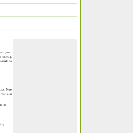
galiojimo
s priedą.
naudotis
tis).
Nuo
matiškai
tojas
čių