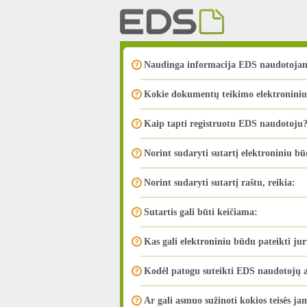
Naudinga informacija EDS naudotoja
Kokie dokumentų teikimo elektronini
Kaip tapti registruotu EDS naudotoju
Norint sudaryti sutartį elektroniniu bū
Norint sudaryti sutartį raštu, reikia:
Sutartis gali būti keičiama:
Kas gali elektroniniu būdu pateikti ju
Kodėl patogu suteikti EDS naudotojų a
Ar gali asmuo sužinoti kokios teisės ja