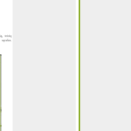
, teisių
 sąrašas.