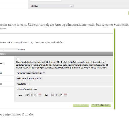
eises norite suteikti. Uždėjus varnelę ant Atstovų administravimo teisės, bus suteiktos visos teisės
os pasirenkamos iš sąrašo: