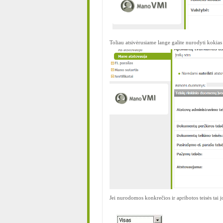
Toliau atsivėrusiame lange galite nurodyti kokias t
Jei nurodomos konkrečios ir apribotos teisės tai j