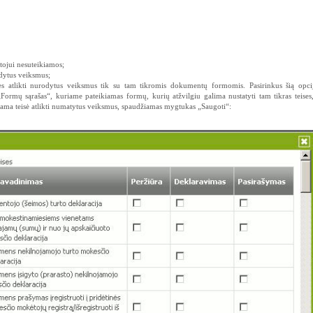
tojui nesuteikiamos;
odytus veiksmus;
ės atlikti nurodytus veiksmus tik su tam tikromis dokumentų formomis. Pasirinkus šią opciją
rmų sąrašas“, kuriame pateikiamas formų, kurių atžvilgiu galima nustatyti tam tikras teises,
iama teisė atlikti numatytus veiksmus, spaudžiamas mygtukas „Saugoti“: