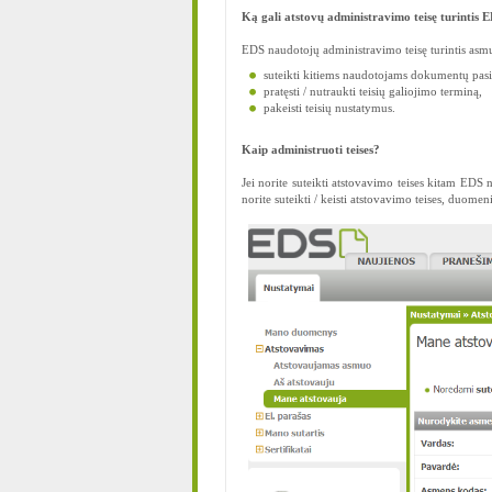
Ką gali atstovų administravimo teisę turintis 
EDS naudotojų administravimo teisę turintis asmu
suteikti kitiems naudotojams dokumentų pasira
pratęsti / nutraukti teisių galiojimo terminą,
pakeisti teisių nustatymus.
Kaip administruoti teises?
Jei norite suteikti atstovavimo teises kitam 
norite suteikti / keisti atstovavimo teises, duomeni