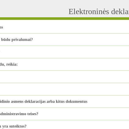
Elektroninės dekl
ms
u būdu privalumai?
?
du, reikia:
ridinio asmens deklaracijas arba kitus dokumentus
dministravimo teises?
m yra suteiktos?