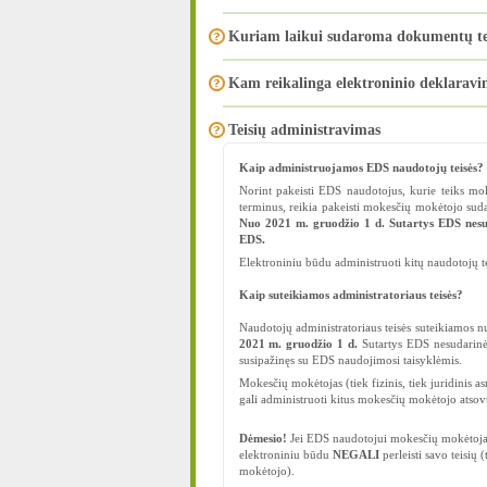
Kuriam laikui sudaroma dokumentų tei
Kam reikalinga elektroninio deklaravi
Teisių administravimas
Kaip administruojamos EDS naudotojų teisės?
Norint pakeisti EDS naudotojus, kurie teiks mok
terminus, reikia pakeisti mokesčių mokėtojo sudar
Nuo 2021 m. gruodžio 1 d. Sutartys EDS nesud
EDS.
Elektroniniu būdu administruoti kitų naudotojų 
Kaip suteikiamos administratoriaus teisės?
Naudotojų administratoriaus teisės suteikiamos n
2021 m. gruodžio 1 d.
Sutartys EDS nesudarinė
susipažinęs su EDS naudojimosi taisyklėmis.
Mokesčių mokėtojas (tiek fizinis, tiek juridinis
gali administruoti kitus mokesčių mokėtojo atsovus
Dėmesio!
Jei EDS naudotojui mokesčių mokėtojas s
elektroniniu būdu
NEGALI
perleisti savo teisių
mokėtojo).