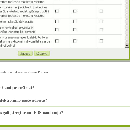
audotojui teisės suteikiamos iš karto.
iunčiami pranešimai?
elektroninio pašto adresus?
is gali įsiregistruoti EDS naudotoju?