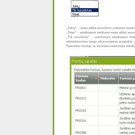
„Jokių“ – teisės atlikti nurodytus veiksmus naudo
„Visas“ – suteikiamos neribotos teisės atlikti nur
„Tik nurodytas“ – naudotojui suteikiamos teis
administravimo lange aktyvuojamas mygtukas „Fo
Pasirinkus formas, su kuriomis naudotojui suteik