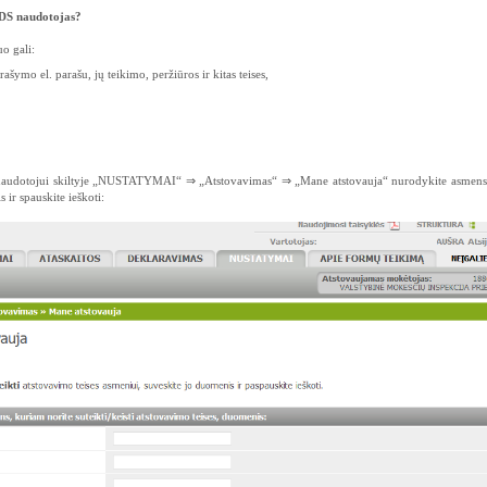
EDS naudotojas?
o gali:
šymo el. parašu, jų teikimo, peržiūros ir kitas teises,
EDS naudotojui skiltyje „NUSTATYMAI“ ⇒ „Atstovavimas“ ⇒ „Mane atstovauja“ nurodykite asmens
s ir spauskite ieškoti: