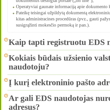
dokumentus tiesiogiai portale („on line“);
Operatyviai gaunate informaciją apie dokumento k
Pateikę teisingai užpildytą dokumentą elektroniniu 
kitas administracines procedūras (pvz., gauti pažy
susigrąžinti mokesčio permoką ir pan.).
Kaip tapti registruotu EDS
Kokiais būdais užsienio valst
naudotoju?
Į kurį elektroninio pašto ad
Ar gali EDS naudotojas nurod
adresus?