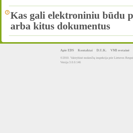
Kas gali elektroniniu būdu p
arba kitus dokumentus
Apie EDS
Kontaktai
D.U.K.
VMI svetainė
©2010. Valstybinė mokesčių inspekcija prie Lietuvos Respub
Versija 3.0.0.146