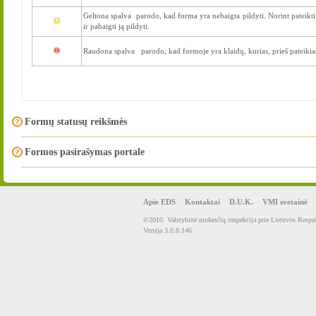
Geltona spalva parodo, kad forma yra nebaigta pildyti. Norint pateikti š
ir pabaigti ją pildyti.
Raudona spalva parodo, kad formoje yra klaidų, kurias, prieš pateikiant
Formų statusų reikšmės
Formos pasirašymas portale
Apie EDS
Kontaktai
D.U.K.
VMI svetainė
©2010. Valstybinė mokesčių inspekcija prie Lietuvos Respub
Versija 3.0.0.146