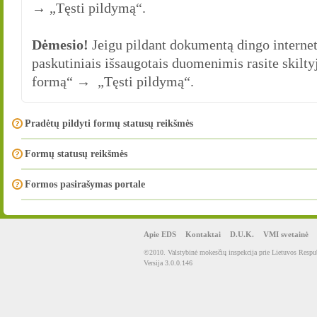
→ „Tęsti pildymą“.
Dėmesio!
Jeigu pildant dokumentą dingo internet
paskutiniais išsaugotais duomenimis rasite sk
formą“ → „Tęsti pildymą“.
Pradėtų pildyti formų statusų reikšmės
Formų statusų reikšmės
Formos pasirašymas portale
Apie EDS
Kontaktai
D.U.K.
VMI svetainė
©2010. Valstybinė mokesčių inspekcija prie Lietuvos Respub
Versija 3.0.0.146