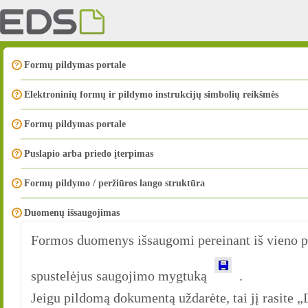
Formų pildymas portale
Elektroninių formų ir pildymo instrukcijų simbolių reikšmės
Formų pildymas portale
Puslapio arba priedo įterpimas
Formų pildymo / peržiūros lango struktūra
Duomenų išsaugojimas
Formos duomenys išsaugomi pereinant iš vieno pus
spustelėjus saugojimo mygtuką
.
Jeigu pildomą dokumentą uždarėte, tai jį rasi