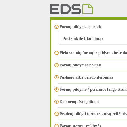
Formų pildymas portale
Pasirinkite klausimą:
Elektroninių formų ir pildymo instrukc
Formų pildymas portale
Puslapio arba priedo įterpimas
Formų pildymo / peržiūros lango struk
Duomenų išsaugojimas
Pradėtų pildyti formų statusų reikšmės
Formų statusų reikšmės