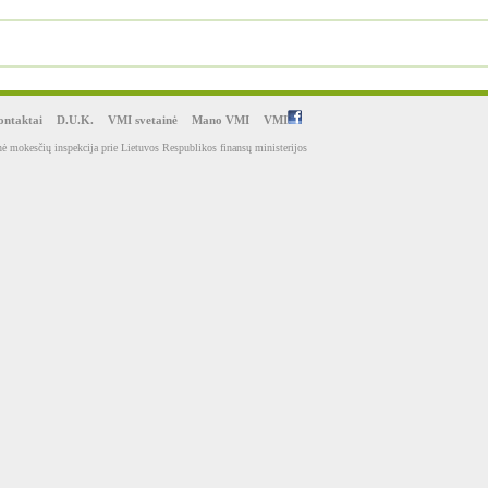
ntaktai
D.U.K.
VMI svetainė
Mano VMI
VMI
ė mokesčių inspekcija prie Lietuvos Respublikos finansų ministerijos