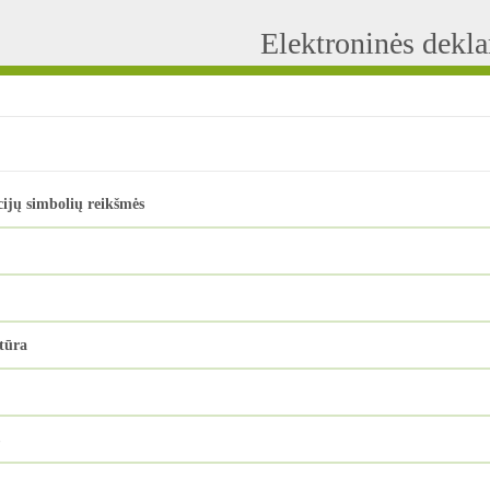
Elektroninės dekl
ijų simbolių reikšmės
tūra