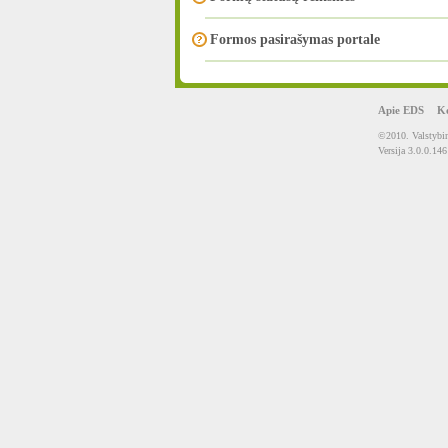
Formos pasirašymas portale
Apie EDS
Ko
©2010. Valstybin
Versija 3.0.0.146