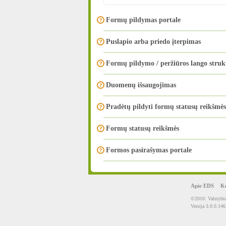
Formų pildymas portale
Puslapio arba priedo įterpimas
Formų pildymo / peržiūros lango struk
Duomenų išsaugojimas
Pradėtų pildyti formų statusų reikšmės
Formų statusų reikšmės
Formos pasirašymas portale
Apie EDS
Ko
©2010. Valstybin
Versija 3.0.0.146