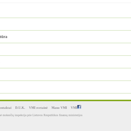
tūra
ntaktai
D.U.K.
VMI svetainė
Mano VMI
VMI
ė mokesčių inspekcija prie Lietuvos Respublikos finansų ministerijos