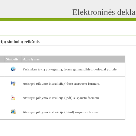
Elektroninės dekl
ijų simbolių reikšmės
Simbolis
Aprašymas
Pasirinkus tokią piktogramą, formą galima pildyti tiesiogiai portale.
Atsisiųsti pildymo instrukciją (.doc) suspaustu formatu.
Atsisiųsti pildymo instrukciją (.pdf) suspaustu formatu.
Atsisiųsti pildymo instrukciją (.html) suspaustu formatu.