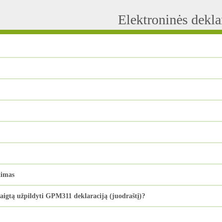
Elektroninės dekl
kimas
baigtą užpildyti GPM311 deklaraciją (juodraštį)?