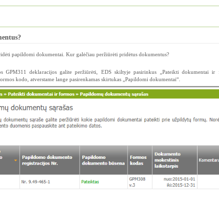
mentus?
pridėti papildomi dokumentai. Kur galėčiau peržiūrėti pridėtus dokumentus?
os GPM311 deklaracijos galite peržiūrėti, EDS skiltyje pasirinkus „Pateikti dokumentai ir 
ormos kodo, atverstame lange pasirenkamas skirtukas „Papildomi dokumentai“.