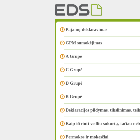
Pajamų deklaravimas
GPM sumokėjimas
A Grupė
C Grupė
D Grupė
B Grupė
Deklaracijos pildymas, tikslinimas, tei
Kaip ištrinti vedliu sukurtą, tačiau ne
Permokos ir mokesčiai