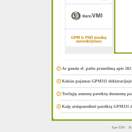
Ar gausiu el. paštu pranešimą apie 2
Kokias pajamas GPM311 deklaracijoje 
Trečiųjų asmenų pateiktų duomenų p
Kaip atsispausdinti pateiktą GPM311 d
Apie EDS
Ko