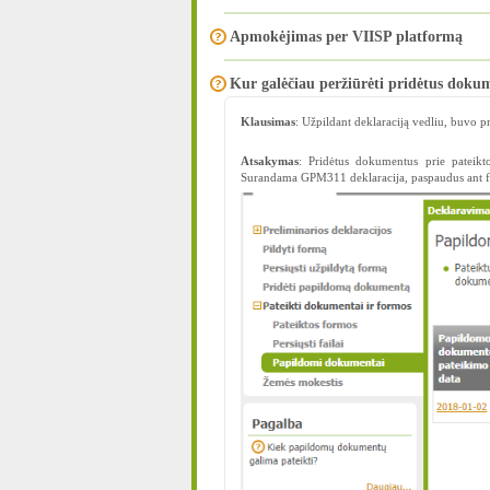
Apmokėjimas per VIISP platformą
Kur galėčiau peržiūrėti pridėtus doku
Klausimas
: Užpildant deklaraciją vedliu, buvo 
Atsakymas
: Pridėtus dokumentus prie pateikt
Surandama GPM311 deklaracija, paspaudus ant f