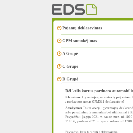
Pajamų deklaravimas
GPM sumokėjimas
A Grupė
C Grupė
D Grupė
Dėl kelis kartus parduoto automobili
Klausimas:
Gyventojas per metus tą patį automobi
/ pardavimo sumas GPM311 deklaracijoje?
Atsakymas:
Tokiu atveju, gyventojas, deklaruodam
arba pavadinimu ir numeriais bei atitinkamai 2 išl
Pavyzdžiui: Įsigijo 2021 m. sausio mėn. už 1000 
1100 €, pardavė 2021 m. spalio mėnesį už 1300 
Pavyzdys, kaip turi būti deklaruojama: