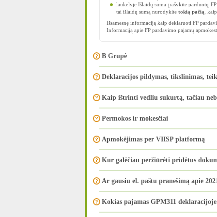
laukelyje Išlaidų suma įrašykite parduotų FP 
tai išlaidų sumą nurodykite
tokią pačią
, kai
Išsamesnę informaciją kaip deklaruoti FP pardavi
Informaciją apie FP pardavimo pajamų apmokest
B Grupė
Deklaracijos pildymas, tikslinimas, tei
Kaip ištrinti vedliu sukurtą, tačiau ne
Permokos ir mokesčiai
Apmokėjimas per VIISP platformą
Kur galėčiau peržiūrėti pridėtus doku
Ar gausiu el. paštu pranešimą apie 2
Kokias pajamas GPM311 deklaracijoje 