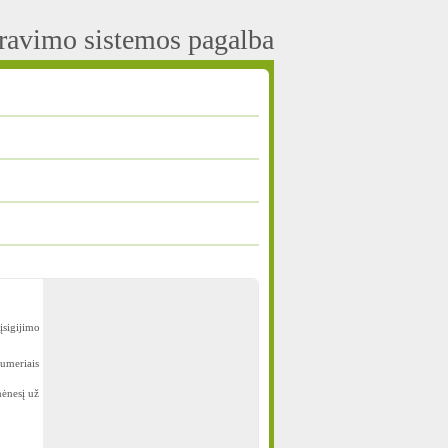
aravimo sistemos pagalba
įsigijimo
numeriais
mėnesį už