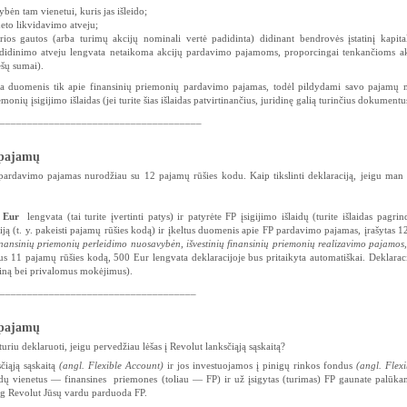
bėn tam vienetui, kuris jas išleido;
neto likvidavimo atveju;
os gautos (arba turimų akcijų nominali vertė padidinta) didinant bendrovės įstatinį kapital
padidinimo atveju lengvata netaikoma akcijų pardavimo pajamoms, proporcingai tenkančioms ak
ėšų sumai).
kia duomenis tik apie finansinių priemonių pardavimo pajamas, todėl pildydami savo pajamų 
onių įsigijimo išlaidas (jei turite šias išlaidas patvirtinančius, juridinę galią turinčius dokumentu
_____________________________________
 pajamų
pardavimo pajamas nurodžiau su 12 pajamų rūšies kodu. Kaip tikslinti deklaraciją, jeigu man 
 Eur
lengvata (tai turite įvertinti patys) ir patyrėte FP įsigijimo išlaidų (turite išlaidas pagrin
ją (t. y. pakeisti pajamų rūšies kodą) ir įkeltus duomenis apie FP pardavimo pajamas, įrašytas 
nansinių priemonių perleidimo nuosavybėn, išvestinių finansinių priemonių realizavimo pajamos
us 11 pajamų rūšies kodą, 500 Eur lengvata deklaracijoje bus pritaikyta automatiškai. Deklaraci
 kainą bei privalomus mokėjimus).
____________________________________
 pajamų
riu deklaruoti, jeigu pervedžiau lėšas į Revolut lanksčiąją sąskaitą?
čiąją sąskaitą
(angl. Flexible Account)
ir jos investuojamos į pinigų rinkos fondus
(angl. Flex
ndų vienetus — finansines priemones (toliau — FP) ir už įsigytas (turimas) FP gaunate palūka
 jog Revolut Jūsų vardu parduoda FP.