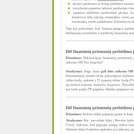
akcijos parduotos ar kitaip perleistos nuosavy
vertybiniai popieriai laikomi parduotais vie
pajamos uždirbtos parduodant akcijas, kuri
bendrovės lėšų (akcijų nominalios vertės 
nominalios vertės padidinimo iš bendrovės l
Taip pat pažymime, kad finansų įstaigos patei
deklaraciją nurodykite ir parduotų finansinių priem
______________________________________
Dėl finansinių priemonių perleidimo
Klausimas:
Deklaracijoje finansinių priemonių 
taikoma 500 Eur lengvata?
Atsakymas:
Jeigu Jums
gali būti taikoma 500
dokumentus), tuomet turite pakoreguoti deklaraci
rūšies kodu, pakeisti į 11 pajamų rūšies kodą
(Fi
(jų daliai) taikoma mokesčio lengvata)
. Nurodži
pat turite įrašyti FP įsigijimo išlaidas (įsigijimo
______________________________________
Dėl finansinių priemonių perleidimo
Klausimas:
Kokios rūšies pajamas gaunu ir kaip tu
Atsakymas:
Kai pervedate lėšas į Revolut lanks
Fund)
, laikoma, kad įsigyjate pinigų rinkos fo
išsiimate lėšas iš minėtos sąskaitos yra laikoma,