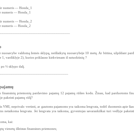
 ir numeris ― Honda_1
 ir numeris ― Honda_1
 ir numeris ― Honda_2
 ir numeris ― Honda_2
_______________________________________
o
e nuosavybe valdomą žemės sklypą, neišlaikytą nuosavybėje 10 metų. Ar būtina, užpildant par
je 1, vardiklyje 2), kurios priklauso kiekvienam iš sutuoktinių ?
a po ½ sklypo dalį.
______________________________________
 pajamų
au finansinių priemonių pardavimo pajamų 12 pajamų rūšies kodu. Žinau, kad parduotoms fin
e pakeisti pajamų rūšį?
s VMI, neprivalo vertinti, ar gautoms pajamoms yra taikoma lengvata, todėl duomenis apie šia
s netaikoma lengvata. Jei lengvata yra taikoma, gyventojas savarankiškai turi vedlyje pakeis
oma, kai:
gtų vienetų išleistas finansines priemones;