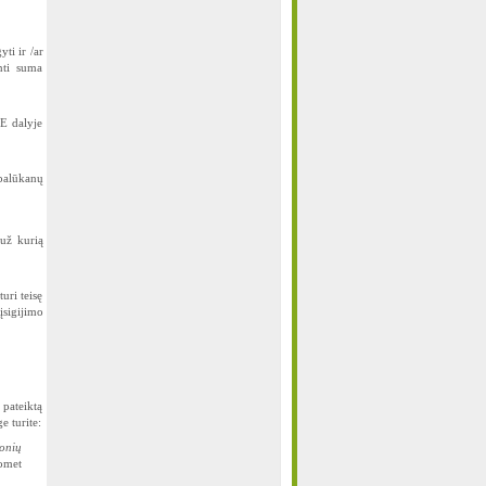
ti ir /ar
nti suma
E dalyje
palūkanų
už kurią
uri teisę
įsigijimo
 pateiktą
 turite:
onių
uomet