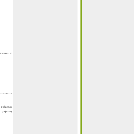
davimo ir
ansinėms
s pajamas
ti pajamų