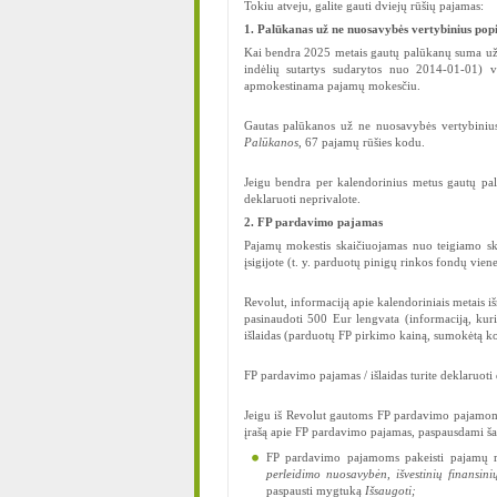
Tokiu atveju, galite gauti dviejų rūšių pajamas:
1. Palūkanas už ne nuosavybės vertybinius popi
Kai bendra 2025 metais gautų palūkanų suma už ne
indėlių sutartys sudarytos nuo 2014-01-01) 
apmokestinama pajamų mokesčiu.
Gautas palūkanos už ne nuosavybės vertybinius
Palūkanos
, 67 pajamų rūšies kodu.
Jeigu bendra per kalendorinius metus gautų pal
deklaruoti neprivalote.
2. FP pardavimo pajamas
Pajamų mokestis skaičiuojamas nuo teigiamo ski
įsigijote (t. y. parduotų pinigų rinkos fondų vie
Revolut, informaciją apie kalendoriniais metais i
pasinaudoti 500 Eur lengvata (informaciją, kuria
išlaidas (parduotų FP pirkimo kainą, sumokėtą ko
FP pardavimo pajamas / išlaidas turite deklaruoti
Jeigu iš Revolut gautoms FP pardavimo pajamoms
įrašą apie FP pardavimo pajamas, paspausdami šal
FP pardavimo pajamoms pakeisti pajamų 
perleidimo nuosavybėn,
išvestinių finansi
paspausti mygtuką
Išsaugoti;