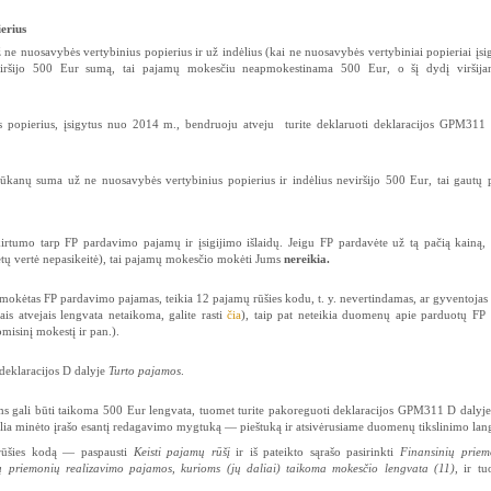
erius
 nuosavybės vertybinius popierius ir už indėlius (kai ne nuosavybės vertybiniai popieriai įsigy
viršijo 500 Eur sumą, tai pajamų mokesčiu neapmokestinama 500 Eur, o šį dydį viršija
 popierius, įsigytus nuo 2014 m., bendruoju atveju turite deklaruoti deklaracijos GPM311 
ūkanų suma už ne nuosavybės vertybinius popierius ir indėlius neviršijo 500 Eur, tai gautų 
rtumo tarp FP pardavimo pajamų ir įsigijimo išlaidų. Jeigu FP pardavėte už tą pačią kainą, 
netų vertė nepasikeitė), tai pajamų mokesčio mokėti Jums
nereikia.
šmokėtas FP pardavimo pajamas, teikia 12 pajamų rūšies kodu, t. y. nevertindamas, ar gyventojas t
is atvejais lengvata netaikoma, galite rasti
čia
), taip pat neteikia duomenų apie parduotų FP 
misinį mokestį ir pan.).
 deklaracijos D dalyje
Turto pajamos
.
 gali būti taikoma 500 Eur lengvata, tuomet turite pakoreguoti deklaracijos GPM311 D dalyje
ia minėto įrašo esantį redagavimo mygtuką — pieštuką ir atsivėrusiame duomenų tikslinimo lange
rūšies kodą — paspausti
Keisti pajamų rūšį
ir iš pateikto sąrašo pasirinkti
Finansinių priem
nių priemonių realizavimo pajamos, kurioms (jų daliai) taikoma mokesčio lengvata (11)
, ir t