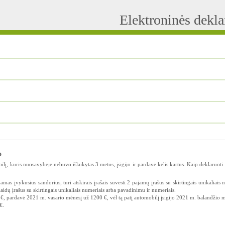
Elektroninės dekl
o
lį, kuris nuosavybėje nebuvo išlaikytas 3 metus, įsigijo ir pardavė kelis kartus. Kaip deklaruoti 
as įvykusius sandorius, turi atskirais įrašais suvesti 2 pajamų įrašus su skirtingais unikaliais 
aidų įrašus su skirtingais unikaliais numeriais arba pavadinimu ir numeriais.
€, pardavė 2021 m. vasario mėnesį už 1200 €, vėl tą patį automobilį įsigijo 2021 m. balandžio 
€.