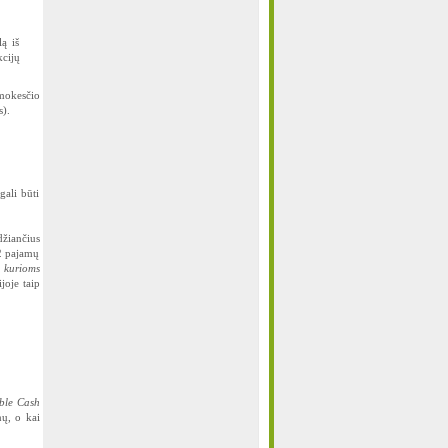
ą iš
cijų
mokesčio
s).
gali būti
džiančius
12 pajamų
, kurioms
joje taip
ible Cash
nų, o kai