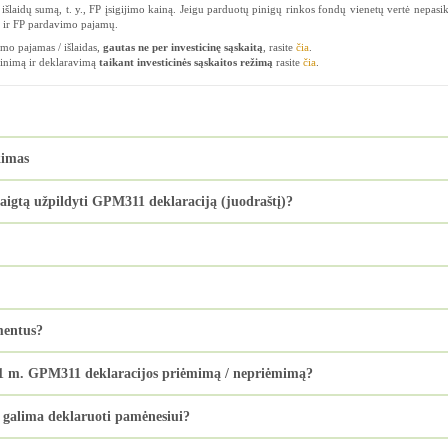
išlaidų sumą, t. y., FP įsigijimo kainą. Jeigu parduotų pinigų rinkos fondų vienetų vertė nepasik
p ir FP pardavimo pajamų.
mo pajamas / išlaidas,
gautas ne per investicinę sąskaitą
, rasite
čia
.
inimą ir deklaravimą
taikant investicinės sąskaitos režimą
rasite
čia
.
kimas
baigtą užpildyti GPM311 deklaraciją (juodraštį)?
mentus?
021 m. GPM311 deklaracijos priėmimą / nepriėmimą?
galima deklaruoti pamėnesiui?