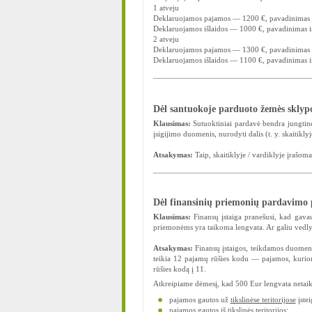
1 atveju
Deklaruojamos pajamos ― 1200 €, pavadinimas
Deklaruojamos išlaidos ― 1000 €, pavadinimas
2 atveju
Deklaruojamos pajamos ― 1300 €, pavadinimas
Deklaruojamos išlaidos ― 1100 €, pavadinimas
______________________________________
Dėl santuokoje parduoto žemės sklyp
Klausimas:
Sutuoktiniai pardavė bendra jungtin
įsigijimo duomenis, nurodyti dalis (t. y. skaitikly
Atsakymas:
Taip, skaitiklyje / vardiklyje įrašom
______________________________________
Dėl finansinių priemonių pardavimo
Klausimas:
Finansų įstaiga pranešusi, kad gav
priemonėms yra taikoma lengvata. Ar galiu vedlyj
Atsakymas:
Finansų įstaigos, teikdamos duomeni
teikia 12 pajamų rūšies kodu — pajamos, kuriom
rūšies kodą į 11.
Atkreipiame dėmesį, kad 500 Eur lengvata netaik
pajamos gautos už
tikslinėse teritorijose
įstei
pajamos gautos iš
tikslinės teritorijos
;