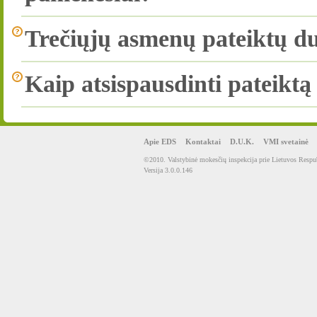
Trečiųjų asmenų pateiktų 
Kaip atsispausdinti pateikt
Apie EDS
Kontaktai
D.U.K.
VMI svetainė
©2010. Valstybinė mokesčių inspekcija prie Lietuvos Respub
Versija 3.0.0.146