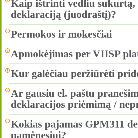
Kaip ištrinti vedliu sukurtą
deklaraciją (juodraštį)?
Permokos ir mokesčiai
Apmokėjimas per VIISP pla
Kur galėčiau peržiūrėti pri
Ar gausiu el. paštu praneš
deklaracijos priėmimą / ne
Kokias pajamas GPM311 dekl
pamėnesiui?