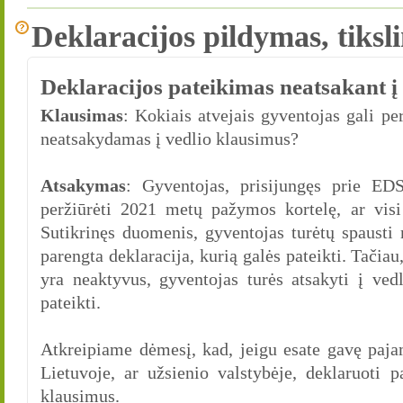
Deklaracijos pildymas, tiksl
Deklaracijos pateikimas neatsakant į
Klausimas
: Kokiais atvejais gyventojas gali per
neatsakydamas į vedlio klausimus?
Atsakymas
: Gyventojas, prisijungęs prie ED
peržiūrėti 2021 metų pažymos kortelę, ar visi
Sutikrinęs duomenis, gyventojas turėtų spausti 
parengta deklaracija, kurią galės pateikti. Tačiau
yra neaktyvus, gyventojas turės atsakyti į vedl
pateikti.
Atkreipiame dėmesį, kad, jeigu esate gavę paja
Lietuvoje, ar užsienio valstybėje, deklaruoti 
klausimus.