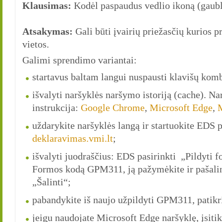
Klausimas:
Kodėl paspaudus vedlio ikoną (gaublį
Atsakymas:
Gali būti įvairių priežasčių kurios 
vietos.
Galimi sprendimo variantai:
startavus baltam langui nuspausti klavišų kom
išvalyti naršyklės naršymo istoriją (cache). N
instrukcija:
Google Chrome
,
Microsoft Edge
,
M
uždarykite naršyklės langą ir startuokite EDS 
deklaravimas.vmi.lt
;
išvalyti juodraščius: EDS pasirinkti „Pildyti f
Formos kodą GPM311, ją pažymėkite ir pašalin
„Šalinti“;
pabandykite iš naujo užpildyti GPM311, patikrin
jeigu naudojate Microsoft Edge naršyklę, įsiti