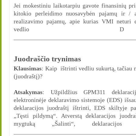
Jei mokestiniu laikotarpiu gavote finansinių pr
kitokio perleidimo nuosavybėn pajamų ir / a
realizavimo pajamų, apie kurias VMI neturi 
vedlio D 
________________________________________
Juodraščio trynimas
Klausimas
: Kaip ištrinti vedliu sukurtą, tačia
(juodraštį)?
Atsakymas
: Užpildžius GPM311 deklaracij
elektroninėje deklaravimo sistemoje (EDS) išsau
deklaracijos juodraštį ištrinti, EDS skiltyje 
„Tęsti pildymą“. Atverstą deklaracijos juodr
mygtuką „Šalinti“, deklaracijos 
________________________________________