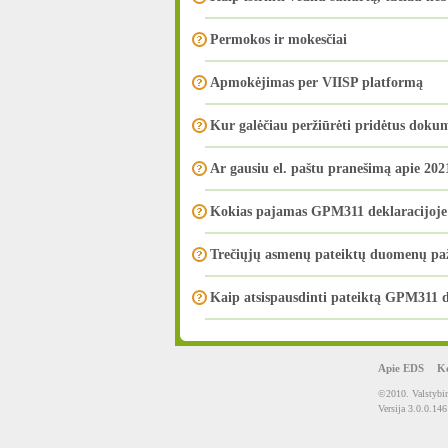
Permokos ir mokesčiai
Apmokėjimas per VIISP platformą
Kur galėčiau peržiūrėti pridėtus doku
Ar gausiu el. paštu pranešimą apie 2
Kokias pajamas GPM311 deklaracijoje 
Trečiųjų asmenų pateiktų duomenų p
Kaip atsispausdinti pateiktą GPM311 d
Apie EDS
Ko
©2010. Valstybin
Versija 3.0.0.146