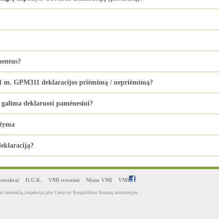
mentus?
021 m. GPM311 deklaracijos priėmimą / nepriėmimą?
galima deklaruoti pamėnesiui?
ažyma
eklaraciją?
ntaktai
D.U.K.
VMI svetainė
Mano VMI
VMI
ė mokesčių inspekcija prie Lietuvos Respublikos finansų ministerijos