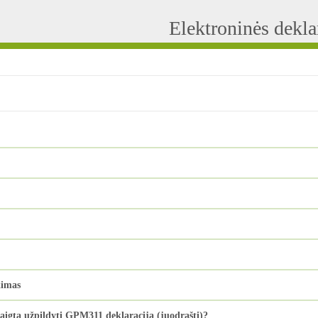
Elektroninės dekl
kimas
baigtą užpildyti GPM311 deklaraciją (juodraštį)?