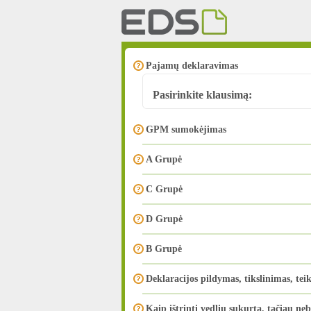
Pajamų deklaravimas
Pasirinkite klausimą:
GPM sumokėjimas
A Grupė
C Grupė
D Grupė
B Grupė
Deklaracijos pildymas, tikslinimas, tei
Kaip ištrinti vedliu sukurtą, tačiau ne