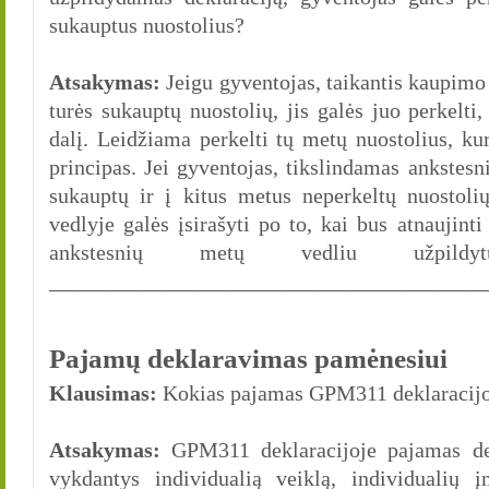
sukauptus nuostolius?
Atsakymas:
Jeigu gyventojas, taikantis kaupimo
turės sukauptų nuostolių, jis galės juo perkelt
dalį. Leidžiama perkelti tų metų nuostolius, ku
principas. Jei gyventojas, tikslindamas ankstes
sukauptų ir į kitus metus neperkeltų nuostoli
vedlyje galės įsirašyti po to, kai bus atnaujin
ankstesnių metų vedliu užpildytų
________________________________________
Pajamų deklaravimas pamėnesiui
Klausimas:
Kokias pajamas GPM311 deklaracijo
Atsakymas:
GPM311 deklaracijoje pajamas dek
vykdantys individualią veiklą, individualių 