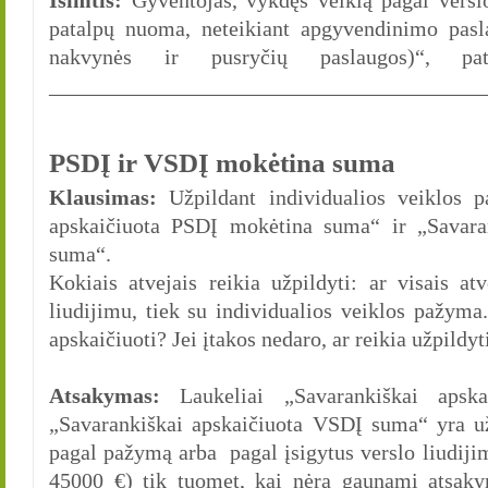
Išimtis:
Gyventojas, vykdęs veiklą pagal versl
patalpų nuoma, neteikiant apgyvendinimo pas
nakvynės ir pusryčių paslaugos)“, pati
________________________________________
PSDĮ ir VSDĮ mokėtina suma
Klausimas:
Užpildant individualios veiklos p
apskaičiuota PSDĮ mokėtina suma“ ir „Savara
suma“.
Kokiais atvejais reikia užpildyti: ar visais at
liudijimu, tiek su individualios veiklos pažym
apskaičiuoti? Jei įtakos nedaro, ar reikia užpildyt
Atsakymas:
Laukeliai „Savarankiškai apsk
„Savarankiškai apskaičiuota VSDĮ suma“ yra už
pagal pažymą arba pagal įsigytus verslo liudijim
45000 €) tik tuomet, kai nėra gaunami atsak