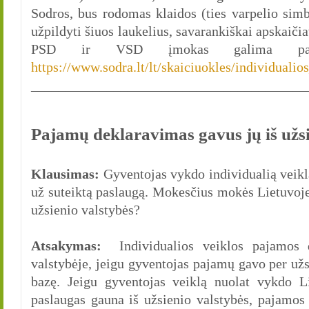
Sodros, bus rodomas klaidos (ties varpelio simb
užpildyti šiuos laukelius, savarankiškai apskai
PSD ir VSD įmokas galima pasina
https://www.sodra.lt/lt/skaiciuokles/individualio
________________________________________
Pajamų deklaravimas gavus jų iš užs
Klausimas:
Gyventojas vykdo individualią veikl
už suteiktą paslaugą. Mokesčius mokės Lietuvoje
užsienio valstybės?
Atsakymas:
Individualios veiklos pajamos d
valstybėje, jeigu gyventojas pajamų gavo per užs
bazę. Jeigu gyventojas veiklą nuolat vykdo Li
paslaugas gauna iš užsienio valstybės, pajamos