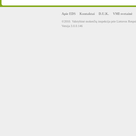
Apie EDS
Kontaktai
D.U.K.
VMI svetainė
©2010. Valstybinė mokesčių inspekcija prie Lietuvos Respub
Versija 3.0.0.146