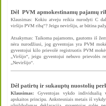
Dėl PVM apmokestinamų pajamų ri
Klausimas: Kokiu atveju reikia nurodyti C 
viršijo PVM ribą“? Jeigu neviršiju, ar būtina paž
Atsakymas: Taikoma pajamoms, gautoms iš žem
nėra nurodžiusi, jog gyventojas yra PVM mok
gyventojui kilo prievolė registruotis PVM mokėt
„Viršijo“, jeigu gyventojui nebuvo prievolės 
„Neviršijo“.
________________________________________
Dėl patirtų ir sukauptų nuostolių pe
Klausimas:
Gyventojas vykdo individualią v
apskaitos principu. Ankstesniais metais iš vykdyt
užpildydamas deklaraciją, gyventojas galės per