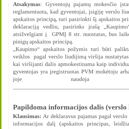
Atsakymas
: Gyventojų pajamų mokesčio įsta
reglamentuota, kad gyventojai, įsigiję verslo li
apskaitos principą, turi pasirinkti šį apskaitos p
deklaraciją vedliu, pasirinks įrašą „Kaupimo
atsižvelgiant į GPMĮ 8 str. nuostatas, bus la
pinigų apskaitos principą.
„Kaupimo“ apskaitos požymis turi būti palikt
veiklos pagal verslo liudijimą viršija nustatytas
kai viršijanti dalis apmokestinama kaip individ
gyventojas yra įregistruotas PVM mokėtoju arba 
joje naudoja ilg
________________________________________
Papildoma informacijos dalis (verslo 
Klausimas:
Ar deklaravus pajamas pagal verslo 
informacijos dalį (apskaitos principas, leid