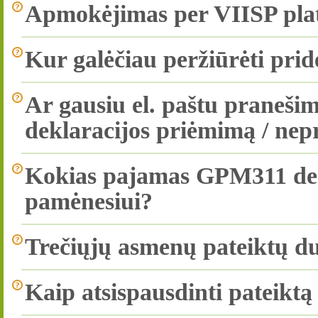
Apmokėjimas per VIISP pla
Kur galėčiau peržiūrėti pri
Ar gausiu el. paštu praneš
deklaracijos priėmimą / ne
Kokias pajamas GPM311 dekl
pamėnesiui?
Trečiųjų asmenų pateiktų 
Kaip atsispausdinti pateikt