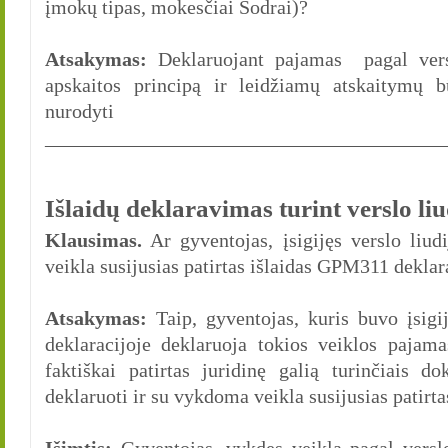
įmokų tipas, mokesčiai Sodrai)?
Atsakymas:
Deklaruojant pajamas pagal versl
apskaitos principą ir leidžiamų atskaitymų 
nurodyti n
________________________________________
Išlaidų deklaravimas turint verslo li
Klausimas.
Ar gyventojas, įsigijęs verslo liud
veikla susijusias patirtas išlaidas GPM311 deklar
Atsakymas:
Taip, gyventojas, kuris buvo įsigi
deklaracijoje deklaruoja tokios veiklos pajama
faktiškai patirtas juridinę galią turinčiais do
deklaruoti ir su vykdoma veikla susijusias patirtas