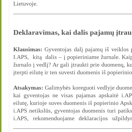
Lietuvoje.
________________________________________
Deklaravimas, kai dalis pajamų įtrau
Klausimas:
Gyventojas dalį pajamų iš veiklos p
I.APS, kitą dalis – į popieriniame žurnale. Kai
žurnalo į vedlį? Ar gali įtraukti prie duomenų, ku
įterpti eilutę ir ten suvesti duomenis iš popierini
Atsakymas:
Galimybės koreguoti vedlyje duomen
kai gyventojas ne visas pajamas apskaitė i.APS
eilutę, kurioje suves duomenis iš popierinio Aps
i.APS netikslūs, gyventojas duomenis turi patik
i.APS, rekomenduojame deklaracijos užpildy
________________________________________