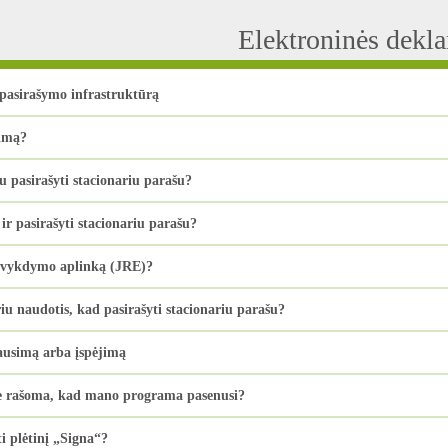
Elektroninės dekl
 pasirašymo infrastruktūrą
dimą?
au pasirašyti stacionariu parašu?
 ir pasirašyti stacionariu parašu?
ų vykdymo aplinką (JRE)?
iu naudotis, kad pasirašyti stacionariu parašu?
ausimą arba įspėjimą
je rašoma, kad mano programa pasenusi?
i plėtinį „Signa“?