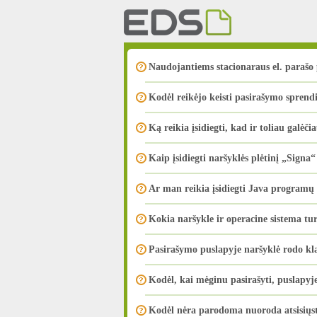
Naudojantiems stacionaraus el. parašo
Kodėl reikėjo keisti pasirašymo spren
Ką reikia įsidiegti, kad ir toliau galėči
Kaip įsidiegti naršyklės plėtinį „Signa“
Ar man reikia įsidiegti Java program
Kokia naršykle ir operacine sistema tur
Pasirašymo puslapyje naršyklė rodo kl
Kodėl, kai mėginu pasirašyti, puslapy
Kodėl nėra parodoma nuoroda atsisiųst