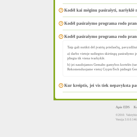
Kodėl kai mėginu pasirašyti, naršyklė 
Kodėl pasirašymo programa rodo praneš
Kodėl pasirašymo programa rodo pran
Taip gali nutikti dėl įvairių priežasčių, pavyzdžiui
a) darbo vietoje sudiegtos skirtingų pasirašymo į
įdiegta tik viena tvarkyklė.
b) jei naudojamos Gemalto gamybos kortelės (tarn
Rekomenduojame vietoj CryptoTech įsidiegti Gema
Kur kreiptis, jei vis tiek nepavyksta pa
Apie EDS
Ko
©2010. Valstybin
Versija 3.0.0.146