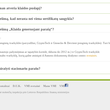
man atveria klaidos puslapį?
imą, kad nerasta nei viena sertifikatų saugykla?
ešimą „Klaida generuojant parašą“?
:
renginių tvarkyklės (pavyzdžiui, CryptoTech ir Giesecke & Devrient įrenginių tvarkyklės). Turi b
autojo pažymėjimas ar tapatybės kortelė, išduota iki 2012 m.) ir CryptoTech tvarkyklė.
lto tvarkyklę, kurią galite atsisiųsti iš Asmens dokumentų išrašymo centro
svetainės
.
sirašyti stacionariu parašu?
ntaktai
D.U.K.
VMI svetainė
Mano VMI
VMI
ė mokesčių inspekcija prie Lietuvos Respublikos finansų ministerijos