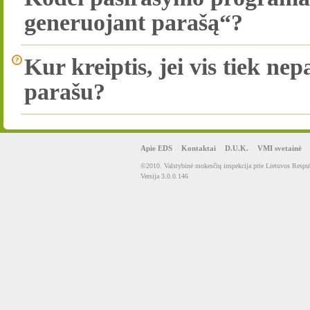
generuojant parašą“?
Kur kreiptis, jei vis tiek ne
parašu?
Apie EDS
Kontaktai
D.U.K.
VMI svetainė
©2010. Valstybinė mokesčių inspekcija prie Lietuvos Respub
Versija 3.0.0.146