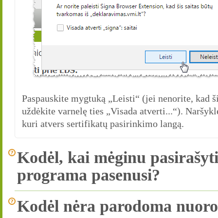
Paspauskite mygtuką „Leisti“ (jei nenorite, kad š
uždėkite varnelę ties „Visada atverti...“). Naršy
kuri atvers sertifikatų pasirinkimo langą.
Kodėl, kai mėginu pasirašyt
programa pasenusi?
Kodėl nėra parodoma nuoroda