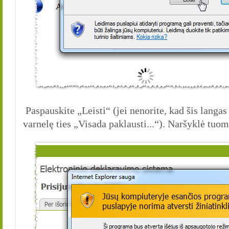
Paspauskite „Leisti“ (jei nenorite, kad šis langa
varnelę ties „Visada paklausti...“). Naršyklė tuom