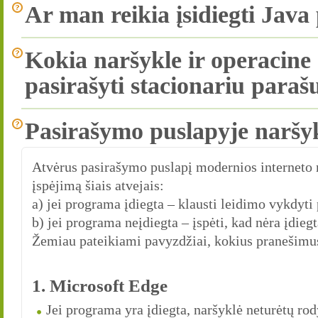
Ar man reikia įsidiegti Ja
Kokia naršykle ir operacine 
pasirašyti stacionariu paraš
Pasirašymo puslapyje naršyk
Atvėrus pasirašymo puslapį modernios interneto n
įspėjimą šiais atvejais:
a) jei programa įdiegta – klausti leidimo vykdyt
b) jei programa neįdiegta – įspėti, kad nėra įdieg
Žemiau pateikiami pavyzdžiai, kokius pranešimus 
1. Microsoft Edge
Jei programa yra įdiegta, naršyklė neturėtų rod