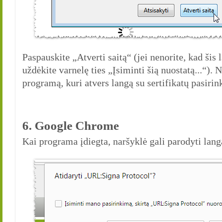
Paspauskite „Atverti saitą“ (jei nenorite, kad šis
uždėkite varnelę ties „Įsiminti šią nuostatą...“).
programą, kuri atvers langą su sertifikatų pasiri
6. Google Chrome
Kai programa įdiegta, naršyklė gali parodyti lan