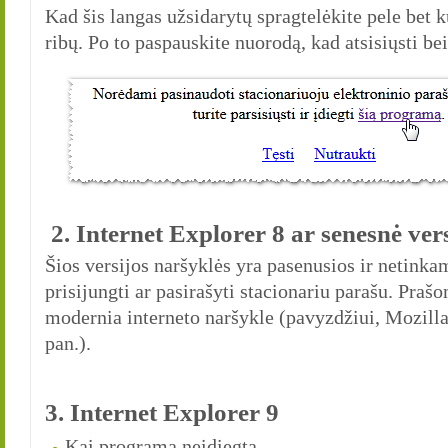
Kad šis langas užsidarytų spragtelėkite pele bet k
ribų. Po to paspauskite nuorodą, kad atsisiųsti be
2. Internet Explorer 8 ar senesnė ver
Šios versijos naršyklės yra pasenusios ir netink
prisijungti ar pasirašyti stacionariu parašu. Prašo
modernia interneto naršykle (pavyzdžiui, Mozill
pan.).
3. Internet Explorer 9
Kai programa neįdiegta