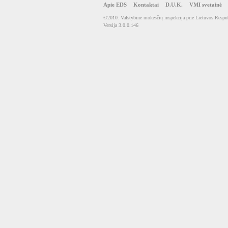
Apie EDS
Kontaktai
D.U.K.
VMI svetainė
©2010. Valstybinė mokesčių inspekcija prie Lietuvos Respub
Versija 3.0.0.146