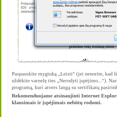
Paspauskite mygtuką „Leisti“ (jei nenorite, kad š
uždėkite varnelę ties „Nerodyti įspėjimo...“). Na
programą, kuri atvers langą su sertifikatų pasiri
Rekomenduojame atsinaujinti Internet Explorer
klausimais ir įspėjimais nebūtų rodomi.