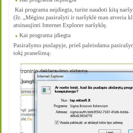
Kai programa neįdiegta, turite naudoti kitą narš
(žr. „Mėginu pasirašyti ir naršyklė man atveria
atsinaujinti Internet Explorer naršyklę.
Kai programa įdiegta
Pasirašymo puslapyje, prieš paleisdama pasirašy
tokį pranešimą: