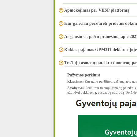
Apmokėjimas per VIISP platformą
Kur galėčiau peržiūrėti pridėtus doku
Ar gausiu el. paštu pranešimą apie 2
Kokias pajamas GPM311 deklaracijoje 
Trečiųjų asmenų pateiktų duomenų p
Pažymos peržiūra
Klausimas:
Kur galiu peržiūrėti pažymą apie gau
Atsakymas:
Peržiūrėti trečiųjų asmenų pateiktus 
užpildyti deklaraciją, paspaudę nuorodą „Peržiū