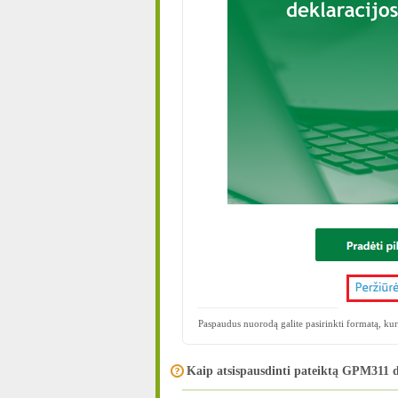
Paspaudus nuorodą galite pasirinkti formatą, kuri
Kaip atsispausdinti pateiktą GPM311 d