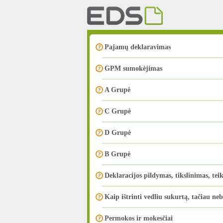
Pajamų deklaravimas
GPM sumokėjimas
A Grupė
C Grupė
D Grupė
B Grupė
Deklaracijos pildymas, tikslinimas, tei
Kaip ištrinti vedliu sukurtą, tačiau ne
Permokos ir mokesčiai