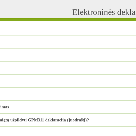
Elektroninės dekl
kimas
baigtą užpildyti GPM311 deklaraciją (juodraštį)?