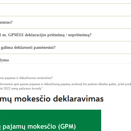
mentus?
021 m. GPM311 deklaracijos priėmimą / nepriėmimą?
galima deklaruoti pamėnesiui?
ažyma
tas pajamas ir išskaičiuotus mokesčius?
duomenis apie gautas pajamas ir išskaičiuotą pajamų mokestį bei patirtas išlaidas galite, prieš pr
rėti 2022 metų pažymos kortelę“.