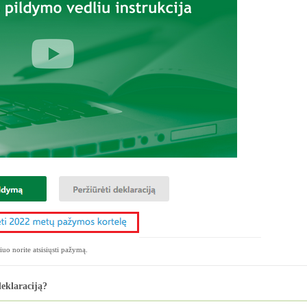
uo norite atsisiųsti pažymą.
eklaraciją?