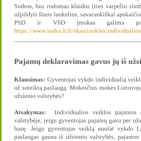
Sodros, bus rodomas klaidos (ties varpelio simb
užpildyti šiuos laukelius, savarankiškai apskai
PSD ir VSD įmokas galima pasina
https://www.sodra.lt/lt/skaiciuokles/individualio
________________________________________
Pajamų deklaravimas gavus jų iš užs
Klausimas:
Gyventojas vykdo individualią veikl
už suteiktą paslaugą. Mokesčius mokės Lietuvoje
užsienio valstybės?
Atsakymas:
Individualios veiklos pajamos d
valstybėje, jeigu gyventojas pajamų gavo per užs
bazę. Jeigu gyventojas veiklą nuolat vykdo Li
paslaugas gauna iš užsienio valstybės, pajamos