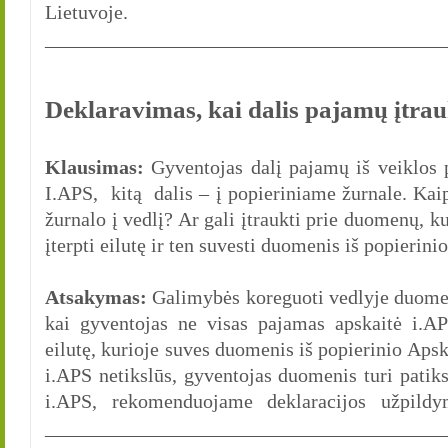
Lietuvoje.
________________________________________
Deklaravimas, kai dalis pajamų įtrau
Klausimas:
Gyventojas dalį pajamų iš veiklos p
I.APS, kitą dalis – į popieriniame žurnale. Kai
žurnalo į vedlį? Ar gali įtraukti prie duomenų, ku
įterpti eilutę ir ten suvesti duomenis iš popierini
Atsakymas:
Galimybės koreguoti vedlyje duomen
kai gyventojas ne visas pajamas apskaitė i.APS
eilutę, kurioje suves duomenis iš popierinio Aps
i.APS netikslūs, gyventojas duomenis turi patik
i.APS, rekomenduojame deklaracijos užpildy
________________________________________