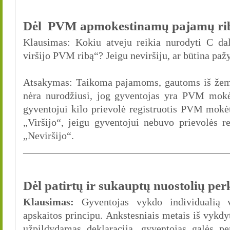
Dėl PVM apmokestinamų pajamų ri
Klausimas: Kokiu atveju reikia nurodyti C 
viršijo PVM ribą“? Jeigu neviršiju, ar būtina paž
Atsakymas: Taikoma pajamoms, gautoms iš žem
nėra nurodžiusi, jog gyventojas yra PVM mok
gyventojui kilo prievolė registruotis PVM mokėt
„Viršijo“, jeigu gyventojui nebuvo prievolės 
„Neviršijo“.
________________________________________
Dėl patirtų ir sukauptų nuostolių pe
Klausimas:
Gyventojas vykdo individualią v
apskaitos principu. Ankstesniais metais iš vykdyt
užpildydamas deklaraciją, gyventojas galės per