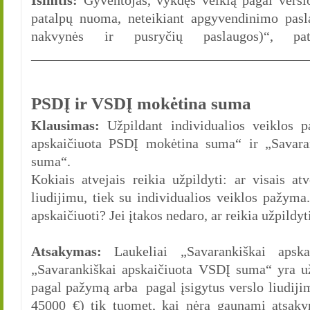
Išimtis:
Gyventojas, vykdęs veiklą pagal versl
patalpų nuoma, neteikiant apgyvendinimo pas
nakvynės ir pusryčių paslaugos)“, pati
________________________________________
PSDĮ ir VSDĮ mokėtina suma
Klausimas:
Užpildant individualios veiklos p
apskaičiuota PSDĮ mokėtina suma“ ir „Savara
suma“.
Kokiais atvejais reikia užpildyti: ar visais at
liudijimu, tiek su individualios veiklos pažym
apskaičiuoti? Jei įtakos nedaro, ar reikia užpildyt
Atsakymas:
Laukeliai „Savarankiškai apsk
„Savarankiškai apskaičiuota VSDĮ suma“ yra už
pagal pažymą arba pagal įsigytus verslo liudijim
45000 €) tik tuomet, kai nėra gaunami atsak