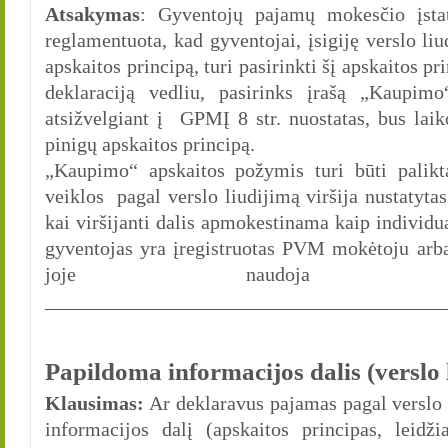
Atsakymas
: Gyventojų pajamų mokesčio įsta
reglamentuota, kad gyventojai, įsigiję verslo li
apskaitos principą, turi pasirinkti šį apskaitos p
deklaraciją vedliu, pasirinks įrašą „Kaupimo
atsižvelgiant į GPMĮ 8 str. nuostatas, bus la
pinigų apskaitos principą.
„Kaupimo“ apskaitos požymis turi būti palikt
veiklos pagal verslo liudijimą viršija nustatytas
kai viršijanti dalis apmokestinama kaip individ
gyventojas yra įregistruotas PVM mokėtoju arba 
joje naudoja ilg
________________________________________
Papildoma informacijos dalis (verslo 
Klausimas:
Ar deklaravus pajamas pagal verslo 
informacijos dalį (apskaitos principas, leid