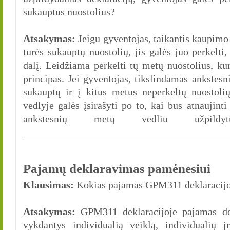
sukauptus nuostolius?
Atsakymas:
Jeigu gyventojas, taikantis kaupimo
turės sukauptų nuostolių, jis galės juo perkelt
dalį. Leidžiama perkelti tų metų nuostolius, ku
principas. Jei gyventojas, tikslindamas ankstes
sukauptų ir į kitus metus neperkeltų nuostoli
vedlyje galės įsirašyti po to, kai bus atnaujin
ankstesnių metų vedliu užpildytų
________________________________________
Pajamų deklaravimas pamėnesiui
Klausimas:
Kokias pajamas GPM311 deklaracijo
Atsakymas:
GPM311 deklaracijoje pajamas dek
vykdantys individualią veiklą, individualių 