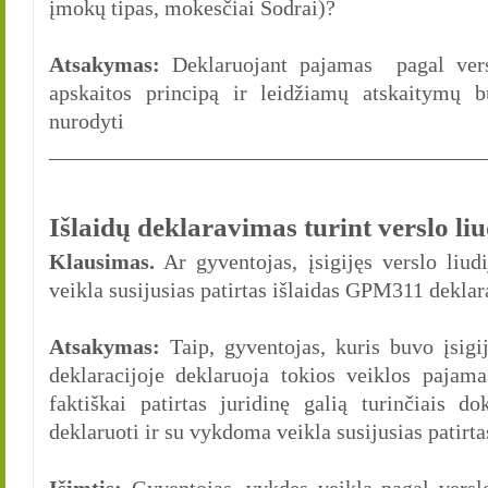
įmokų tipas, mokesčiai Sodrai)?
Atsakymas:
Deklaruojant pajamas pagal versl
apskaitos principą ir leidžiamų atskaitymų 
nurodyti n
________________________________________
Išlaidų deklaravimas turint verslo li
Klausimas.
Ar gyventojas, įsigijęs verslo liud
veikla susijusias patirtas išlaidas GPM311 deklar
Atsakymas:
Taip, gyventojas, kuris buvo įsigi
deklaracijoje deklaruoja tokios veiklos pajama
faktiškai patirtas juridinę galią turinčiais do
deklaruoti ir su vykdoma veikla susijusias patirtas