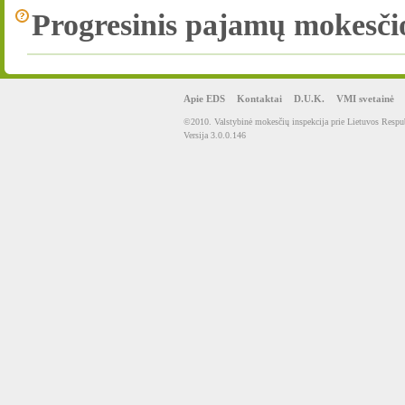
Progresinis pajamų mokesčio
Apie EDS
Kontaktai
D.U.K.
VMI svetainė
©2010. Valstybinė mokesčių inspekcija prie Lietuvos Respub
Versija 3.0.0.146