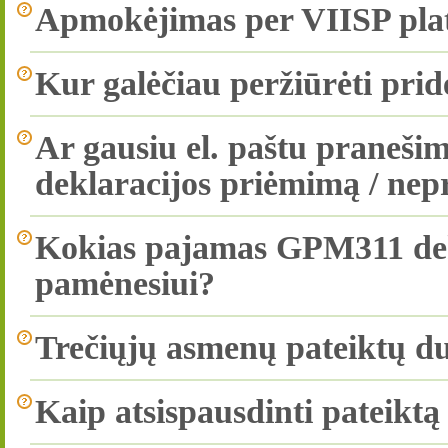
Apmokėjimas per VIISP pla
Kur galėčiau peržiūrėti pri
Ar gausiu el. paštu praneš
deklaracijos priėmimą / ne
Kokias pajamas GPM311 dekl
pamėnesiui?
Trečiųjų asmenų pateiktų 
Kaip atsispausdinti pateikt