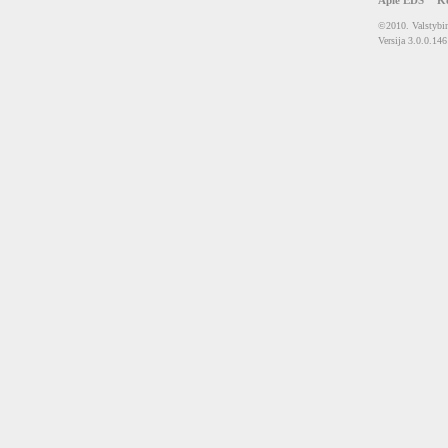
Apie EDS
Ko
©2010. Valstybin
Versija 3.0.0.146