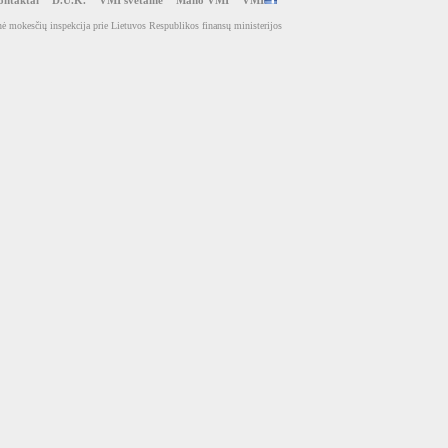
ntaktai
D.U.K.
VMI svetainė
Mano VMI
VMI
ė mokesčių inspekcija prie Lietuvos Respublikos finansų ministerijos