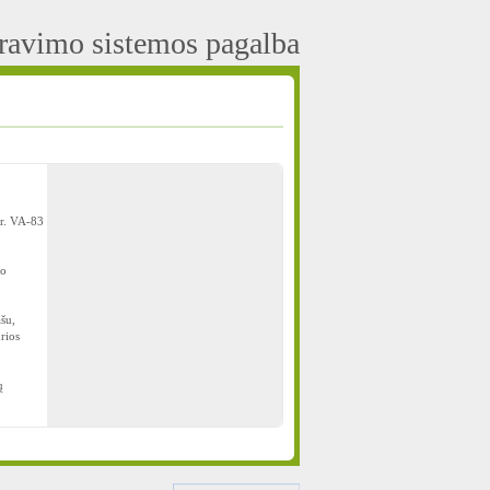
aravimo sistemos pagalba
Nr. VA-83
mo
šu,
rios
ų