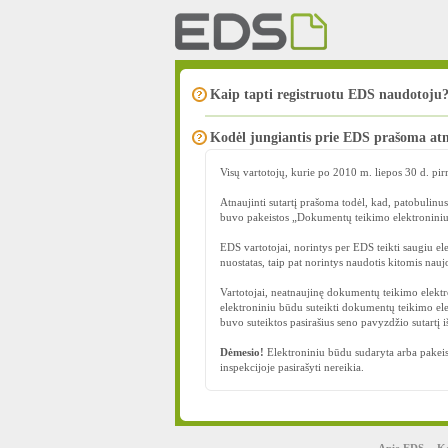
Kaip tapti registruotu EDS naudotoju
Kodėl jungiantis prie EDS prašoma atn
Visų vartotojų, kurie po 2010 m. liepos 30 d. pi
Atnaujinti sutartį prašoma todėl, kad, patobuli
buvo pakeistos „Dokumentų teikimo elektroniniu b
EDS vartotojai, norintys per EDS teikti saugiu e
nuostatas, taip pat norintys naudotis kitomis nau
Vartotojai, neatnaujinę dokumentų teikimo elektr
elektroniniu būdu suteikti dokumentų teikimo elek
buvo suteiktos pasirašius seno pavyzdžio sutartį 
Dėmesio!
Elektroniniu būdu sudaryta arba pakeista 
inspekcijoje pasirašyti nereikia.