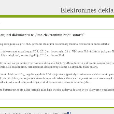
Elektroninės dekl
?
aujinti dokumentų teikimo elektroniniu būdu sutartį?
rmą kartą jungiasi prie EDS, prašoma atnaujinti dokumentų teikimo elektroniniu būdu sutartis.
nus ir įdiegus naujas paslaugas EDS, 2010 m. liepos mėn. 21 d. VMI prie FM viršininko įsakymu 
ūdu taisyklės“, kurios įsigaliojo 2010 m. liepos 30 d.
lektroniniu parašu pasirašytus dokumentus pagal Lietuvos Respublikos elektroninio parašo įstaty
jomis EDS paslaugomis, turi atnaujinti dokumentų teikimo elektroniniu būdu sutartį.
oniniu būdu sutarčių, negalės naudotis EDS naujovėmis (pasirašyti dokumentus elektroniniu para
troninio būdu, pasirašymo elektroniniu parašu teises kitiems vartotojams), tačiau visos teisės, ku
išliks, ir tokie mokesčių mokėtojai teikti dokumentus elektroniniu būdu galės.
Sutartis turi tokią pačią juridinę galią kaip ir raštu sudaryta Sutartis ir jos Valstybinėje mokesči