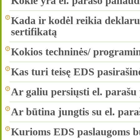
Kokie yra el. parašo panau
Kada ir kodėl reikia deklaru
sertifikatą
Kokios techninės/ programinė
Kas turi teisę EDS pasirašin
Ar galiu persiųsti el. parašu
Ar būtina jungtis su el. par
Kurioms EDS paslaugoms būti