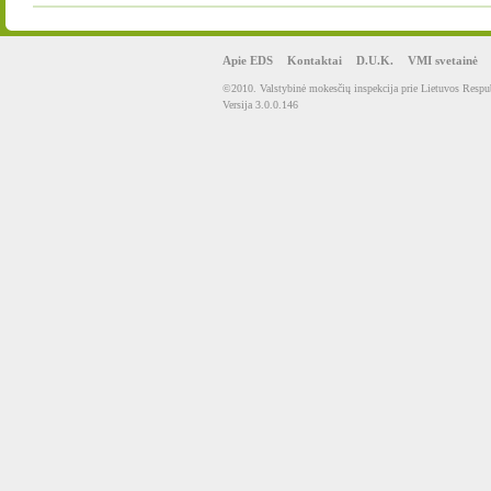
Apie EDS
Kontaktai
D.U.K.
VMI svetainė
©2010. Valstybinė mokesčių inspekcija prie Lietuvos Respub
Versija 3.0.0.146