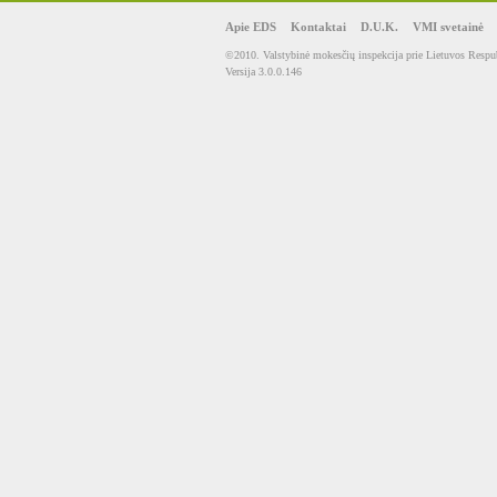
Apie EDS
Kontaktai
D.U.K.
VMI svetainė
©2010. Valstybinė mokesčių inspekcija prie Lietuvos Respub
Versija 3.0.0.146