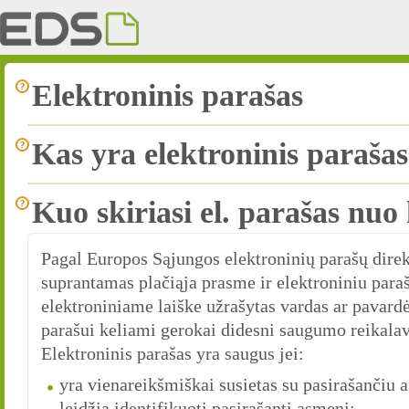
Elektroninis parašas
Kas yra elektroninis paraša
Kuo skiriasi el. parašas nuo 
Pagal Europos Sąjungos elektroninių parašų direk
suprantamas plačiąja prasme ir elektroniniu para
elektroniniame laiške užrašytas vardas ar pavard
parašui keliami gerokai didesni saugumo reikala
Elektroninis parašas yra saugus jei:
yra vienareikšmiškai susietas su pasirašančiu 
leidžia identifikuoti pasirašantį asmenį;