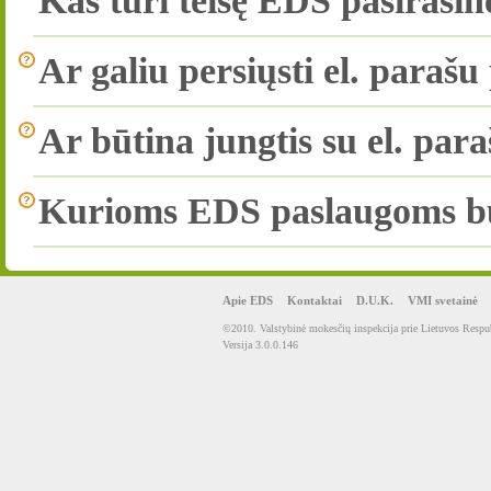
Kas turi teisę EDS pasirašin
Ar galiu persiųsti el. parašu
Ar būtina jungtis su el. par
Kurioms EDS paslaugoms būti
Apie EDS
Kontaktai
D.U.K.
VMI svetainė
©2010. Valstybinė mokesčių inspekcija prie Lietuvos Respub
Versija 3.0.0.146