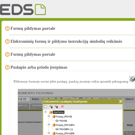
Formų pildymas portale
Elektroninių formų ir pildymo instrukcijų simbolių reikšmės
Formų pildymas portale
Puslapio arba priedo įterpimas
Pildomoje formoje norint įdėti puslapį, įrankių juostoje reikia spustelti piktogramą