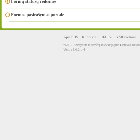
Formų statusų reikšmės
Formos pasirašymas portale
Apie EDS
Kontaktai
D.U.K.
VMI svetainė
©2010. Valstybinė mokesčių inspekcija prie Lietuvos Respub
Versija 3.0.0.146