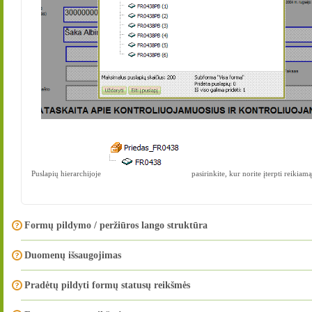
Puslapių hierarchijoje
pasirinkite, kur norite įterpti reikia
Formų pildymo / peržiūros lango struktūra
Duomenų išsaugojimas
Pradėtų pildyti formų statusų reikšmės