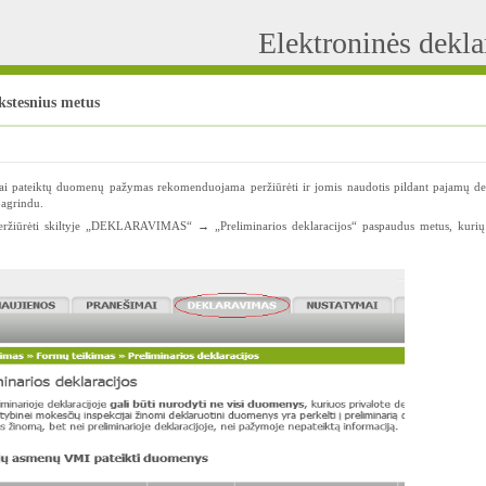
Elektroninės dekl
kstesnius metus
jai pateiktų duomenų pažymas rekomenduojama peržiūrėti ir jomis naudotis pildant pajamų dek
pagrindu.
eržiūrėti skiltyje „DEKLARAVIMAS“ → „Preliminarios deklaracijos“ paspaudus metus, kuri