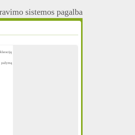
aravimo sistemos pagalba
laraciją
ų pažymą